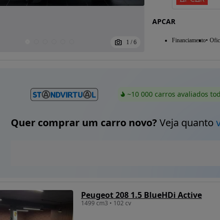
APCAR
Financiamento
Ofic
1
/
6
~10 000 carros avaliados to
Quer comprar um carro novo?
Veja quanto
Peugeot 208 1.5 BlueHDi Active
1499 cm3 • 102 cv