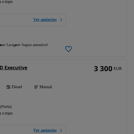
a o topo
Ver anúncios
ina
Lavagem
Seguro automóvel
3 300
TD Executive
EUR
Diesel
Manual
 (Porto)
a o topo
Ver anúncios