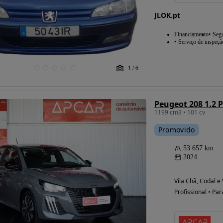
JLOK.pt
Financiamento
Seg
Serviço de inspeçã
1
/
6
Peugeot 208 1.2 
1199 cm3 • 101 cv
Promovido
53 657 km
2024
Vila Chã, Codal e
Profissional • Par