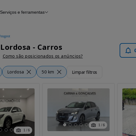
Serviços e ferramentas
Financiamento
Avaliar o meu carro
iamento
Serviço de check-up
Histórico do veículo
Peugeot
Notícias e artigos
Lordosa - Carros
Como são posicionados os anúncios?
Lordosa
50 km
Limpar filtros
1
/
6
1
/
6