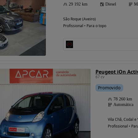
29 192 km
Diesel
M
São Roque (Aveiro)
Profissional • Para o topo
Peugeot iOn Acti
67 cv
Promovido
78 260 km
Automática
Vila Chã, Codal e
Profissional • Par