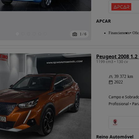
APCAR
Financiamento
Ofic
1
/
6
Peugeot 2008 1.2
1199 cm3 • 130 cv
39 372 km
2022
Campo e Sobrado 
Profissional • Par
Reino Automóvel