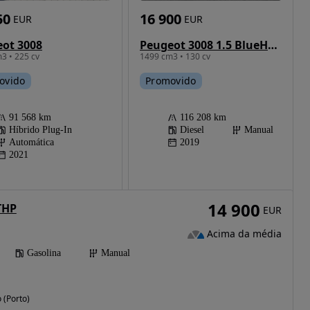
16 900
50
EUR
EUR
Peugeot 3008 1.5 BlueHDi Active
ot 3008
1499 cm3 • 130 cv
3 • 225 cv
Promovido
ovido
116 208 km
91 568 km
Diesel
Manual
Híbrido Plug-In
2019
Automática
2021
14 900
THP
EUR
Acima da média
Gasolina
Manual
(Porto)