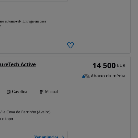
uro automóvel
Entrega em casa
o
14 500
PureTech Active
EUR
Abaixo da média
Gasolina
Manual
 Vila Cova de Perrinho (Aveiro)
a o topo
Ver anúncios