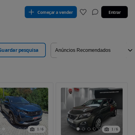
Começar a vender
Entrar
Guardar pesquisa
1
/
6
1
/
6