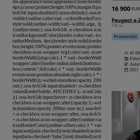
16 900
EUR
136 cv
Promovido
45 0
Elétr
Autom
2021