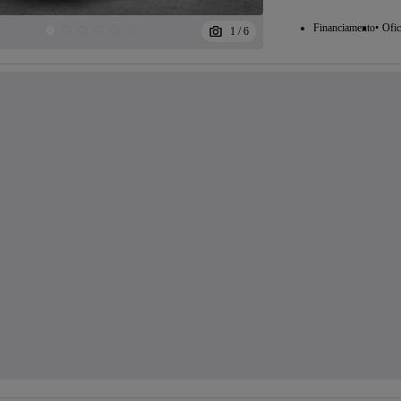
Financiamento
Ofic
1
/
6