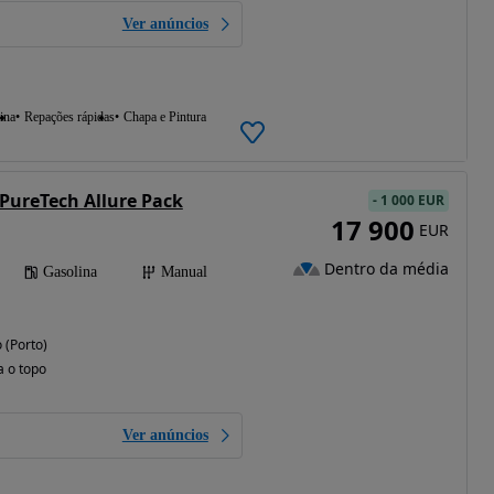
Ver anúncios
ina
Repações rápidas
Chapa e Pintura
 PureTech Allure Pack
-
1 000 EUR
17 900
EUR
Dentro da média
Gasolina
Manual
(Porto)
a o topo
Ver anúncios