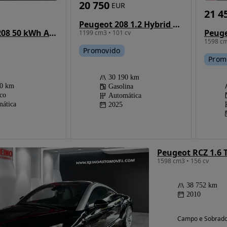
20 750
EUR
21 4
Peugeot 208 1.2 Hybrid Allure e-DCS6
Peugeot e-208 50 kWh Active Pack
Peuge
1199 cm3 • 101 cv
1598 cm
Promovido
Prom
30 190 km
00 km
Gasolina
ico
Automática
ática
2025
Peugeot RCZ 1.6 
1598 cm3 • 156 cv
38 752 km
2010
Campo e Sobrado 