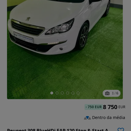
1
/
6
8 750
-
750 EUR
EUR
Dentro da média
Peugeot 308 BlueHDi FAP 120 Stop & Start Allure