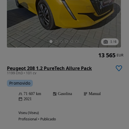
1
/
6
13 565
EUR
Peugeot 208 1.2 PureTech Allure Pack
1199 cm3 • 101 cv
Promovido
71 607 km
Gasolina
Manual
2021
Viseu (Viseu)
Profissional • Publicado