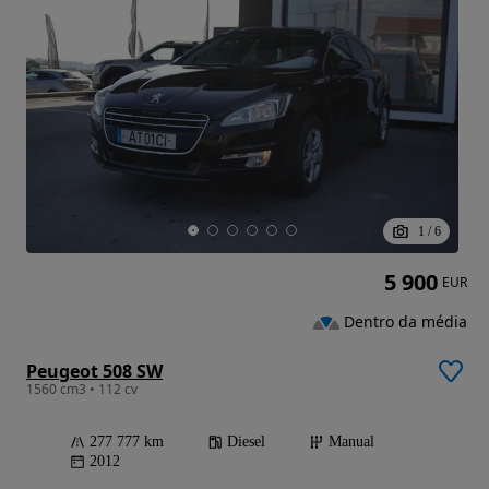
1
/
6
5 900
EUR
Dentro da média
Peugeot 508 SW
1560 cm3 • 112 cv
277 777 km
Diesel
Manual
2012