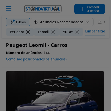
Começar
a vender
Anúncios Recomendados
Filtros
Guar
Limpar filtros
Peugeot
Leomil
50 km
Peugeot Leomil - Carros
Número de anúncios:
144
Como são posicionados os anúncios?