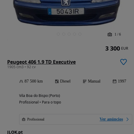
1
/
6
3 300
EUR
Peugeot 406 1.9 TD Executive
1905 cm3 • 92 cv
87 500 km
Diesel
Manual
1997
Vila Boa do Bispo (Porto)
Profissional • Para o topo
Ver anúncios
Profissional
JLOK.pt