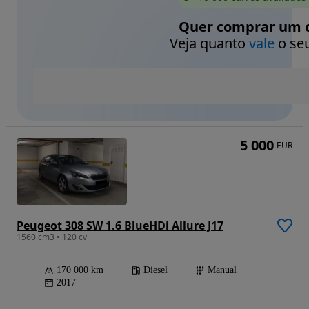
Quer comprar um c
Veja quanto
vale
o seu
5 000
EUR
Peugeot 308 SW 1.6 BlueHDi Allure J17
1560 cm3 • 120 cv
170 000 km
Diesel
Manual
2017