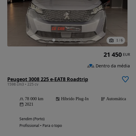
1
/
6
21 450
EUR
Dentro da média
Peugeot 3008 225 e-EAT8 Roadtrip
1598 cm3 • 225 cv
78 000 km
Híbrido Plug-In
Automática
2021
Sendim (Porto)
Profissional • Para o topo