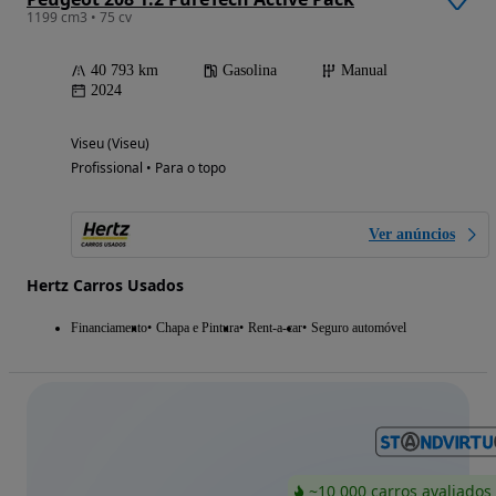
1199 cm3 • 75 cv
40 793 km
Gasolina
Manual
2024
Viseu (Viseu)
Profissional • Para o topo
Ver anúncios
Hertz Carros Usados
Financiamento
Chapa e Pintura
Rent-a-car
Seguro automóvel
~10 000 carros avaliados