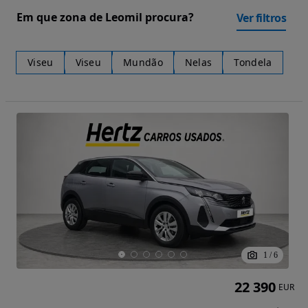
Em que zona de Leomil procura?
Ver filtros
Viseu
Viseu
Mundão
Nelas
Tondela
1
/
6
22 390
EUR