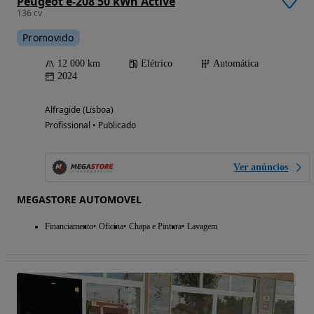
Peugeot e-208 50 kWh Active
136 cv
Promovido
12 000 km
Elétrico
Automática
2024
Alfragide (Lisboa)
Profissional • Publicado
Ver anúncios
MEGASTORE AUTOMOVEL
Financiamento
Oficina
Chapa e Pintura
Lavagem