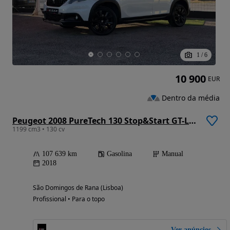
1
/
6
10 900
EUR
Dentro da média
Peugeot 2008 PureTech 130 Stop&Start GT-Line Edition
1199 cm3 • 130 cv
107 639 km
Gasolina
Manual
2018
São Domingos de Rana (Lisboa)
Profissional • Para o topo
Ver anúncios