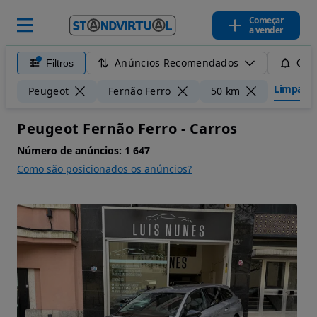
Começar
a vender
Anúncios Recomendados
Filtros
Guar
Limpar fi
Peugeot
Fernão Ferro
50 km
Peugeot Fernão Ferro - Carros
Número de anúncios:
1 647
Como são posicionados os anúncios?