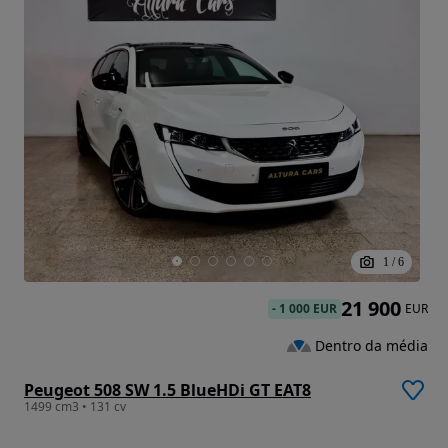
1
/
6
21 900
-
1 000 EUR
EUR
Dentro da média
Peugeot 508 SW 1.5 BlueHDi GT EAT8
1499 cm3 • 131 cv