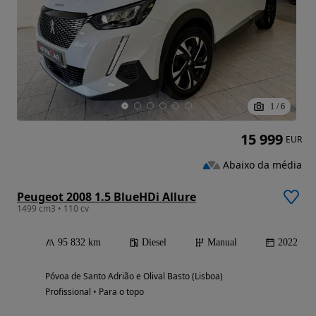
1
/
6
15 999
EUR
Abaixo da média
Peugeot 2008 1.5 BlueHDi Allure
1499 cm3 • 110 cv
95 832 km
Diesel
Manual
2022
Póvoa de Santo Adrião e Olival Basto (Lisboa)
Profissional • Para o topo