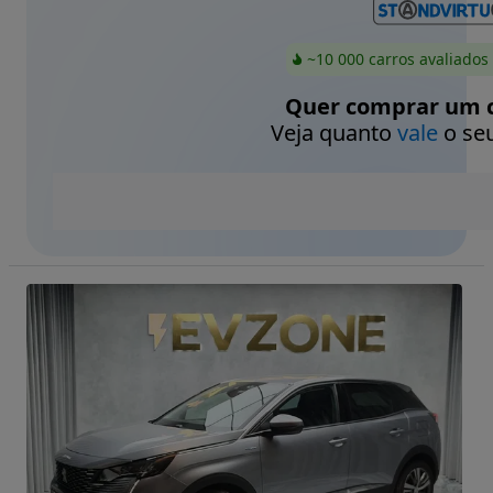
~10 000 carros avaliados
Quer comprar um c
Veja quanto
vale
o seu