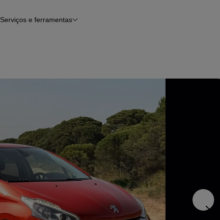
Serviços e ferramentas
Financiamento
Avaliar o meu carro
iamento
Serviço de check-up
Histórico do veículo
Notícias e artigos