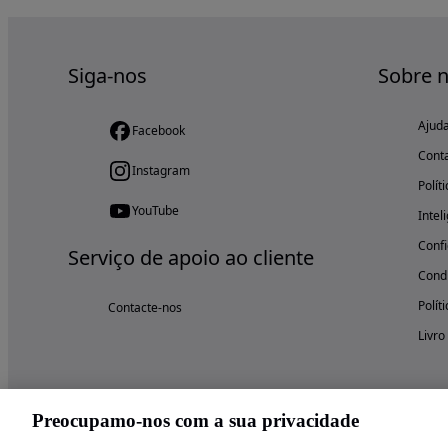
Siga-nos
Sobre 
Ajud
Facebook
Cont
Instagram
Polít
YouTube
Intel
Confi
Serviço de apoio ao cliente
Condi
Polít
Contacte-nos
Livro
Preocupamo-nos com a sua privacidade