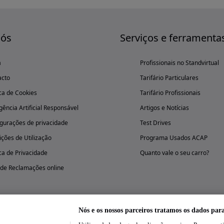
nós
Serviços e ferramenta
a
Profissionais no Standvirtual
acto
Tarifário Particulares
ica de Cookies
Tarifário Profissionais
igência Artificial Responsável
Artigos e Notícias
gurações de privacidade
Test Drives
ções de Utilização
Programa Usados ACAP
ica de Privacidade
Quanto vale o seu carro?
 de Reclamações online
Nós e os nossos parceiros tratamos os dados par