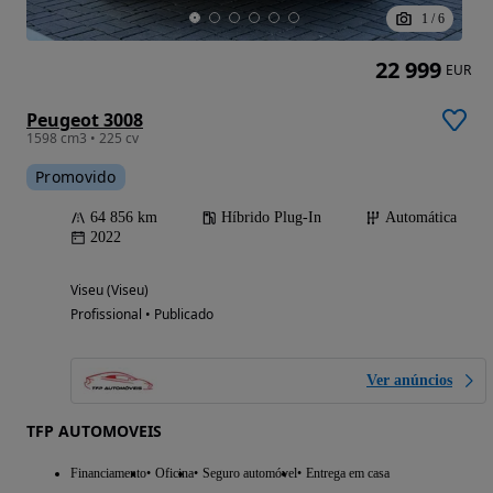
1
/
6
22 999
EUR
Peugeot 3008
1598 cm3 • 225 cv
Promovido
64 856 km
Híbrido Plug-In
Automática
2022
Viseu (Viseu)
Profissional • Publicado
Ver anúncios
TFP AUTOMOVEIS
Financiamento
Oficina
Seguro automóvel
Entrega em casa