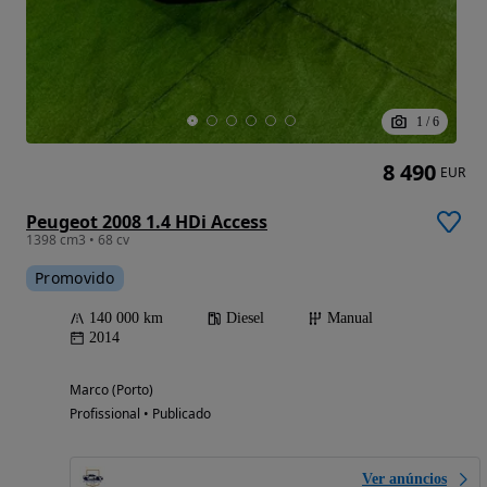
1
/
6
8 490
EUR
Peugeot 2008 1.4 HDi Access
1398 cm3 • 68 cv
Promovido
140 000 km
Diesel
Manual
2014
Marco (Porto)
Profissional • Publicado
Ver anúncios