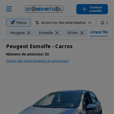
Começar
a vender
Anúncios Recomendados
Filtros
Guar
Limpar filtros
Peugeot
Esmolfe
50 km
Peugeot Esmolfe - Carros
Número de anúncios:
53
Como são posicionados os anúncios?