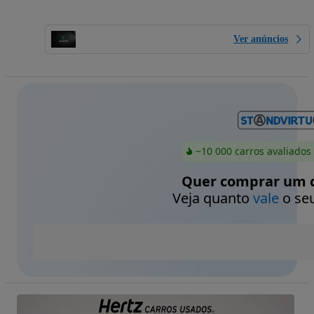
Ver anúncios
~10 000 carros avaliados
Quer comprar um c
Veja quanto
vale
o seu