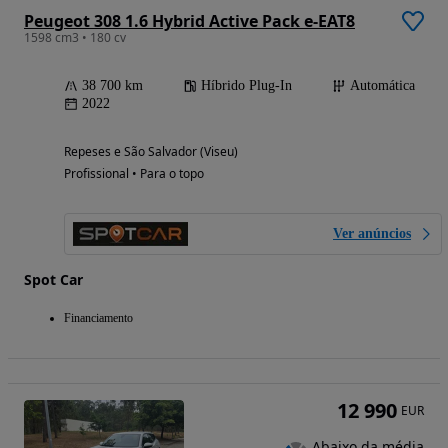
Peugeot 308 1.6 Hybrid Active Pack e-EAT8
1598 cm3 • 180 cv
38 700 km
Híbrido Plug-In
Automática
2022
Repeses e São Salvador (Viseu)
Profissional • Para o topo
Ver anúncios
Spot Car
Financiamento
12 990
EUR
Abaixo da média