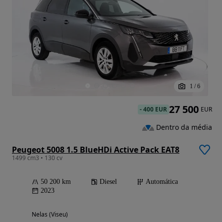
1
/
6
27 500
-
400 EUR
EUR
Dentro da média
Peugeot 5008 1.5 BlueHDi Active Pack EAT8
1499 cm3 • 130 cv
50 200 km
Diesel
Automática
2023
Nelas (Viseu)