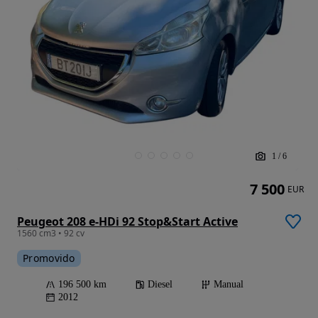
1
/
6
7 500
EUR
Peugeot 208 e-HDi 92 Stop&Start Active
1560 cm3 • 92 cv
Promovido
196 500 km
Diesel
Manual
2012