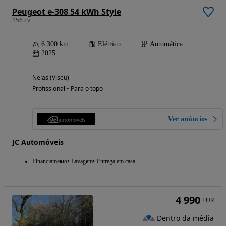
Peugeot e-308 54 kWh Style
156 cv
6 300 km
Elétrico
Automática
2025
Nelas (Viseu)
Profissional • Para o topo
Ver anúncios
JC Automóveis
Financiamento
Lavagem
Entrega em casa
4 990
EUR
Dentro da média