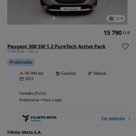
1
/
6
15 790
EUR
Peugeot 308 SW 1.2 PureTech Active Pack
1199 cm3 • 130 cv
Promovido
94 000 km
Gasolina
Manual
2023
Paredes (Porto)
Profissional • Para o topo
Ver anúncios
Filinto Mota S.A.