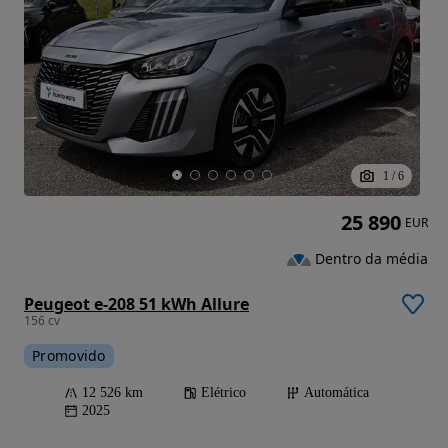
1
/
6
25 890
EUR
Dentro da média
Peugeot e-208 51 kWh Allure
156 cv
Promovido
12 526 km
Elétrico
Automática
2025