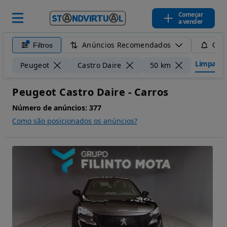
Começar
a vender
Anúncios Recomendados
Filtros
Guar
Limpar fil
Peugeot
Castro Daire
50 km
Peugeot Castro Daire - Carros
Número de anúncios:
377
Como são posicionados os anúncios?