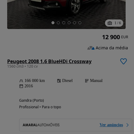
1
/
6
12 900
EUR
Acima da média
Peugeot 2008 1.6 BlueHDi Crossway
1560 cm3 • 120 cv
166 000 km
Diesel
Manual
2016
Gandra (Porto)
Profissional • Para o topo
Ver anúncios