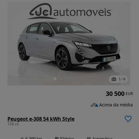
1
/
6
30 500
EUR
Acima da média
Peugeot e-308 54 kWh Style
156 cv
6 300 km
Elétrico
Automática