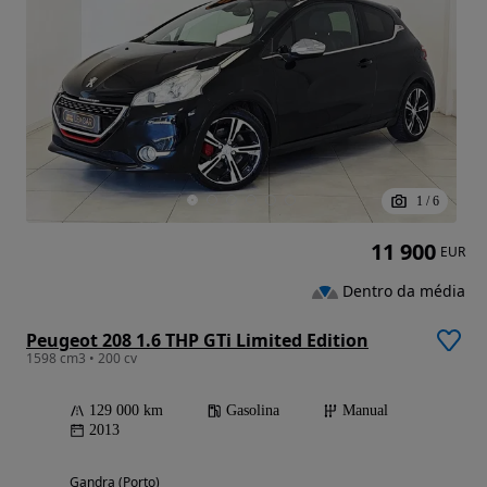
1
/
6
11 900
EUR
Dentro da média
Peugeot 208 1.6 THP GTi Limited Edition
1598 cm3 • 200 cv
129 000 km
Gasolina
Manual
2013
Gandra (Porto)