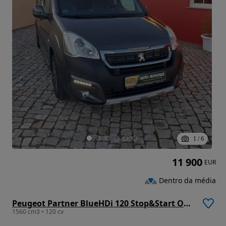
1
/
6
11 900
EUR
Dentro da média
Peugeot Partner BlueHDi 120 Stop&Start Outdoor
1560 cm3 • 120 cv