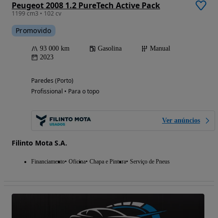
Peugeot 2008 1.2 PureTech Active Pack
1199 cm3 • 102 cv
Promovido
93 000 km
Gasolina
Manual
2023
Paredes (Porto)
Profissional • Para o topo
Ver anúncios
Filinto Mota S.A.
Financiamento
Oficina
Chapa e Pintura
Serviço de Pneus