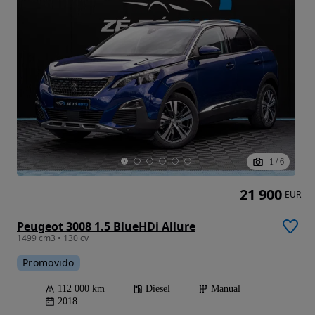
1
/
6
21 900
EUR
Peugeot 3008 1.5 BlueHDi Allure
1499 cm3 • 130 cv
Promovido
112 000 km
Diesel
Manual
2018