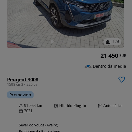
1
/
6
21 450
EUR
Dentro da média
Peugeot 3008
1598 cm3 • 225 cv
Promovido
91 568 km
Híbrido Plug-In
Automática
2021
Sever do Vouga (Aveiro)
Profissional • Para o topo