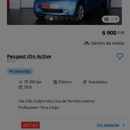
1
/
6
6 900
EUR
Dentro da média
Peugeot iOn Active
67 cv
Promovido
78 260 km
Elétrico
Automática
2016
Vila Chã, Codal e Vila Cova de Perrinho (Aveiro)
Profissional • Para o topo
Ver anúncios