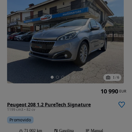
1
/
6
10 990
EUR
Peugeot 208 1.2 PureTech Signature
1199 cm3 • 82 cv
Promovido
71 002 km
Gasolina
Manual