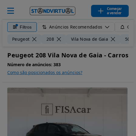
Começar
a vender
Anúncios Recomendados
Filtros
Guar
Peugeot
208
Vila Nova de Gaia
50 k
Peugeot 208 Vila Nova de Gaia - Carros
Número de anúncios:
383
Como são posicionados os anúncios?