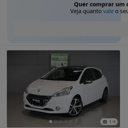
Quer comprar um c
Veja quanto
vale
o seu
1
/
6