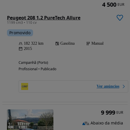
4 500
EUR
Peugeot 208 1.2 PureTech Allure
1199 cm3 • 110 cv
Promovido
182 322 km
Gasolina
Manual
2015
Campanhã (Porto)
Profissional • Publicado
Ver anúncios
9 999
EUR
Abaixo da média