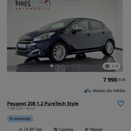
1
/
6
7 990
EUR
Abaixo da média
Peugeot 208 1.2 PureTech Style
1199 cm3 • 82 cv
Promovido
74 497 km
Gasolina
Manual