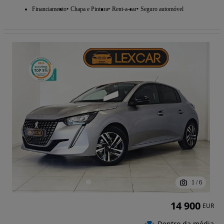
Financiamento
Chapa e Pintura
Rent-a-car
Seguro automóvel
1
/
6
14 900
EUR
Dentro da média