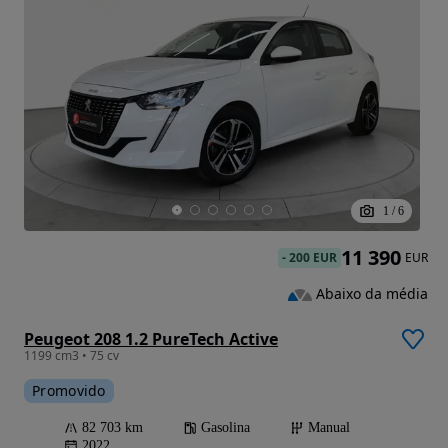
1
/
6
11 390
-
200 EUR
EUR
Abaixo da média
Peugeot 208 1.2 PureTech Active
1199 cm3 • 75 cv
Promovido
82 703 km
Gasolina
Manual
2022