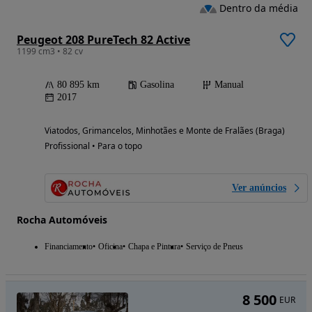
Dentro da média
Peugeot 208 PureTech 82 Active
1199 cm3 • 82 cv
80 895 km
Gasolina
Manual
2017
Viatodos, Grimancelos, Minhotães e Monte de Fralães (Braga)
Profissional • Para o topo
Ver anúncios
Rocha Automóveis
Financiamento
Oficina
Chapa e Pintura
Serviço de Pneus
8 500
EUR