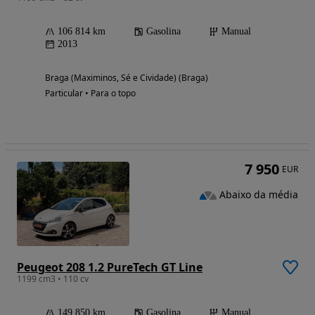
106 814 km
Gasolina
Manual
2013
Braga (Maximinos, Sé e Cividade) (Braga)
Particular • Para o topo
7 950
EUR
Abaixo da média
Peugeot 208 1.2 PureTech GT Line
1199 cm3 • 110 cv
149 850 km
Gasolina
Manual