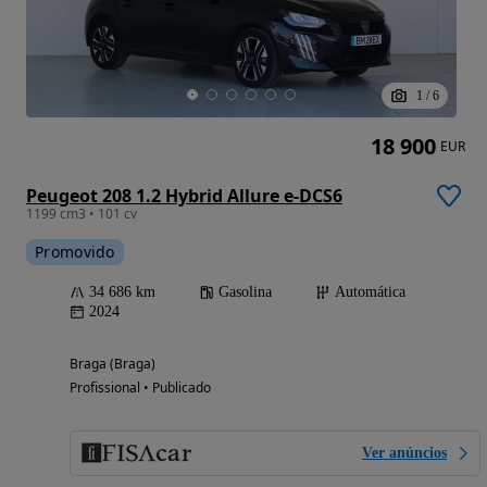
1
/
6
18 900
EUR
Peugeot 208 1.2 Hybrid Allure e-DCS6
1199 cm3 • 101 cv
Promovido
34 686 km
Gasolina
Automática
2024
Braga (Braga)
Profissional • Publicado
Ver anúncios