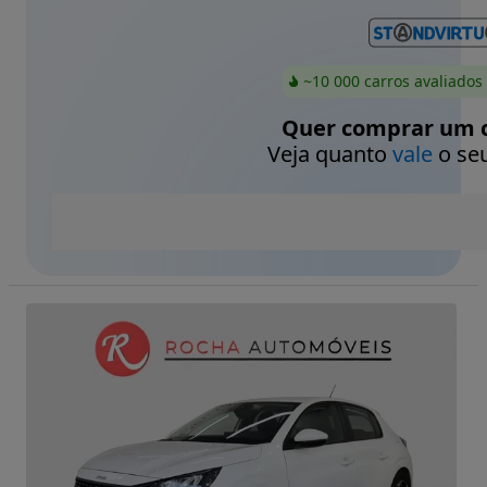
~10 000 carros avaliados
Quer comprar um c
Veja quanto
vale
o seu