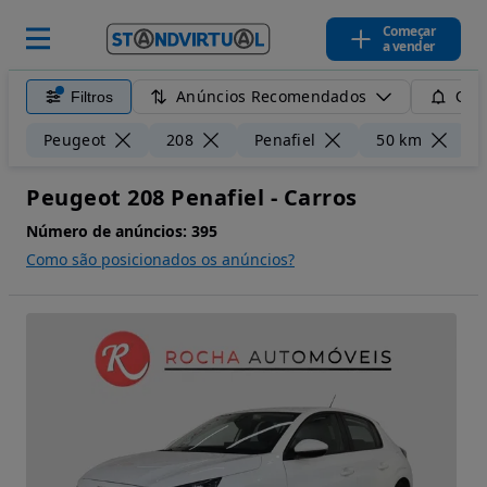
Começar
a vender
Anúncios Recomendados
Filtros
Guar
L
Peugeot
208
Penafiel
50 km
Peugeot 208 Penafiel - Carros
Número de anúncios:
395
Como são posicionados os anúncios?