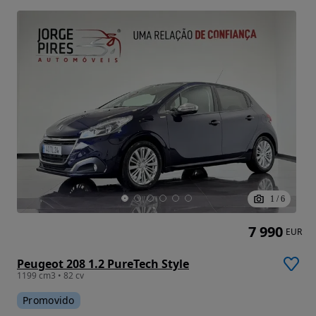
1
/
6
7 990
EUR
Peugeot 208 1.2 PureTech Style
1199 cm3 • 82 cv
Promovido