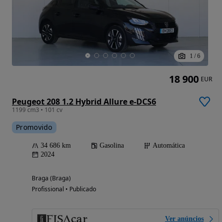
1
/
6
18 900
EUR
Peugeot 208 1.2 Hybrid Allure e-DCS6
1199 cm3 • 101 cv
Promovido
34 686 km
Gasolina
Automática
2024
Braga (Braga)
Profissional • Publicado
Ver anúncios