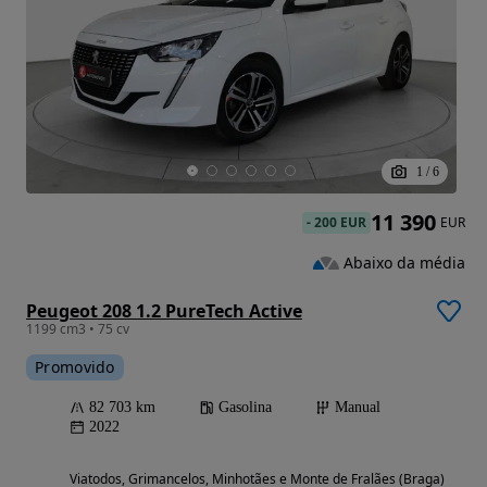
1
/
6
11 390
-
200 EUR
EUR
Abaixo da média
Peugeot 208 1.2 PureTech Active
1199 cm3 • 75 cv
Promovido
82 703 km
Gasolina
Manual
2022
Viatodos, Grimancelos, Minhotães e Monte de Fralães (Braga)