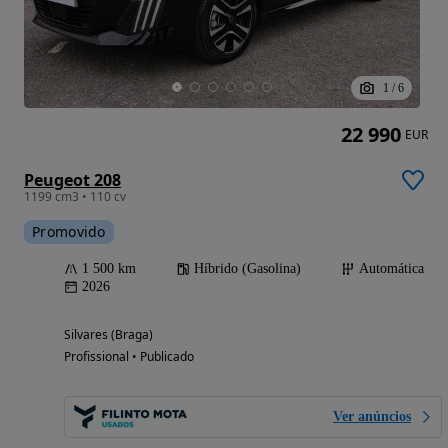
1
/
6
22 990
EUR
Peugeot 208
1199 cm3 • 110 cv
Promovido
1 500 km
Híbrido (Gasolina)
Automática
2026
Silvares (Braga)
Profissional • Publicado
Ver anúncios