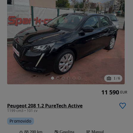
1
/
6
11 590
EUR
Peugeot 208 1.2 PureTech Active
1199 cm3 • 101 cv
Promovido
88 200 km
Gasolina
Manual