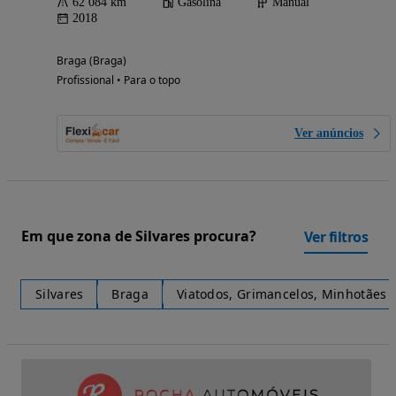
62 084 km
Gasolina
Manual
2018
Braga (Braga)
Profissional • Para o topo
Ver anúncios
Em que zona de Silvares procura?
Ver filtros
Silvares
Braga
Viatodos, Grimancelos, Minhotães 