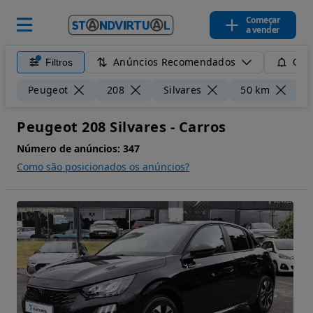
Começar
a vender
Anúncios Recomendados
Filtros
Guar
Li
Peugeot
208
Silvares
50 km
Peugeot 208 Silvares - Carros
Número de anúncios:
347
Como são posicionados os anúncios?