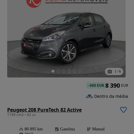
1
/
6
8 390
-
600 EUR
EUR
Dentro da média
Peugeot 208 PureTech 82 Active
1199 cm3 • 82 cv
80 895 km
Gasolina
Manual