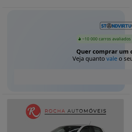
~10 000 carros avaliados
Quer comprar um c
Veja quanto
vale
o seu