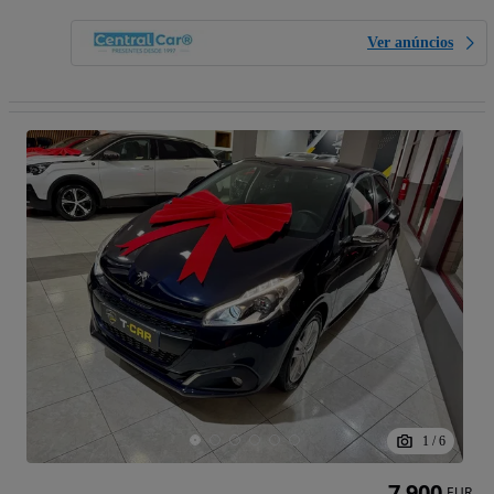
Ver anúncios
1
/
6
7 900
EUR