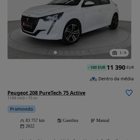
1
/
6
11 390
-
100 EUR
EUR
Dentro da média
Peugeot 208 PureTech 75 Active
1199 cm3 • 75 cv
Promovido
83 757 km
Gasolina
Manual
2022