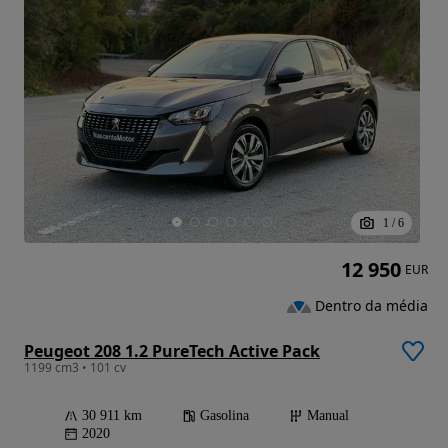
1
/
6
12 950
EUR
Dentro da média
Peugeot 208 1.2 PureTech Active Pack
1199 cm3 • 101 cv
30 911 km
Gasolina
Manual
2020