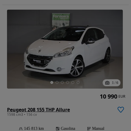
1
/
6
10 990
EUR
Peugeot 208 155 THP Allure
1598 cm3 • 156 cv
145 813 km
Gasolina
Manual