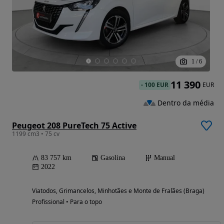
1
/
6
11 390
-
100 EUR
EUR
Dentro da média
Peugeot 208 PureTech 75 Active
1199 cm3 • 75 cv
83 757 km
Gasolina
Manual
2022
Viatodos, Grimancelos, Minhotães e Monte de Fralães (Braga)
Profissional • Para o topo