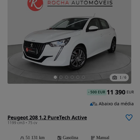
1
/
6
11 390
-
500 EUR
EUR
Abaixo da média
Peugeot 208 1.2 PureTech Active
1199 cm3 • 75 cv
51 131 km
Gasolina
Manual