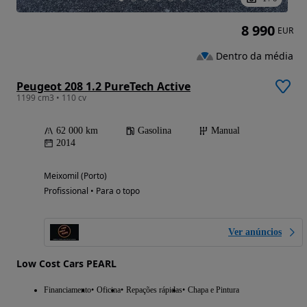
8 990
EUR
Dentro da média
Peugeot 208 1.2 PureTech Active
1199 cm3 • 110 cv
62 000 km
Gasolina
Manual
2014
Meixomil (Porto)
Profissional • Para o topo
Ver anúncios
Low Cost Cars PEARL
Financiamento
Oficina
Repações rápidas
Chapa e Pintura