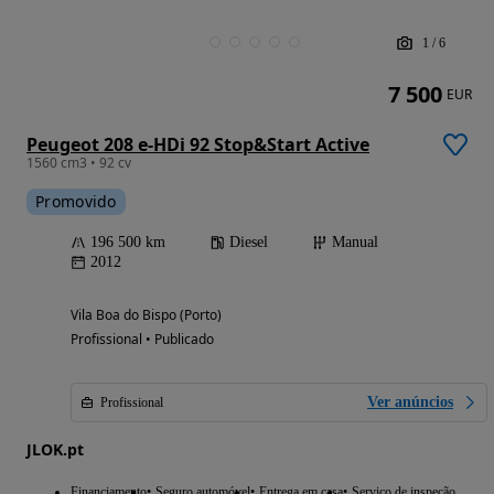
1
/
6
7 500
EUR
Peugeot 208 e-HDi 92 Stop&Start Active
1560 cm3 • 92 cv
Promovido
196 500 km
Diesel
Manual
2012
Vila Boa do Bispo (Porto)
Profissional • Publicado
Ver anúncios
Profissional
JLOK.pt
Financiamento
Seguro automóvel
Entrega em casa
Serviço de inspeção