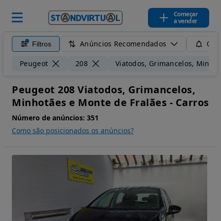
Começar
a vender
Anúncios Recomendados
Filtros
Guar
Peugeot
208
Viatodos, Grimancelos, Minhot
Peugeot 208 Viatodos, Grimancelos,
Minhotães e Monte de Fralães - Carros
Número de anúncios:
351
Como são posicionados os anúncios?