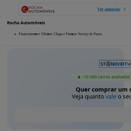
Ver anúncios
Rocha Automóveis
Financiamento
Oficina
Chapa e Pintura
Serviço de Pneus
~10 000 carros avaliados
Quer comprar um c
Veja quanto
vale
o seu