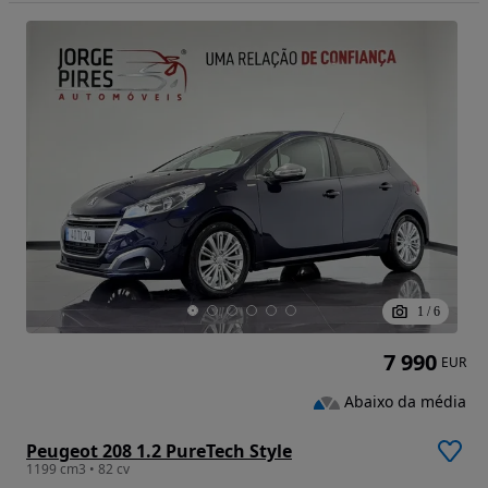
1
/
6
7 990
EUR
Abaixo da média
Peugeot 208 1.2 PureTech Style
1199 cm3 • 82 cv