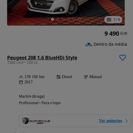
1
/
6
9 490
EUR
Dentro da média
Peugeot 208 1.6 BlueHDi Style
1560 cm3 • 100 cv
139 166 km
Diesel
Manual
2017
Martim (Braga)
Profissional • Para o topo
Ver anúncios