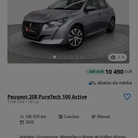
1
/
6
10 490
-
500 EUR
EUR
Abaixo da média
Peugeot 208 PureTech 100 Active
1199 cm3 • 101 cv
106 029 km
Gasolina
Manual
2020
Viatodos, Grimancelos, Minhotães e Monte de Fralães (Braga)