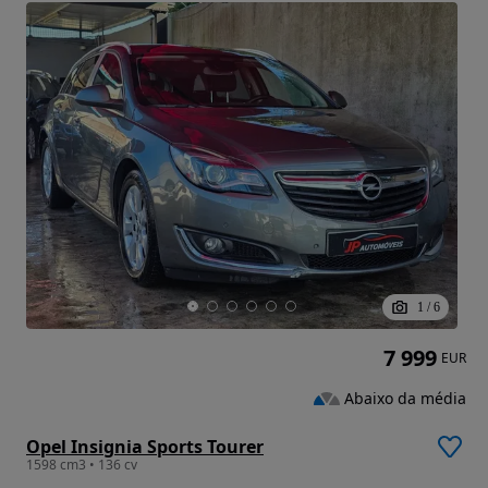
1
/
6
7 999
EUR
Abaixo da média
Opel Insignia Sports Tourer
1598 cm3 • 136 cv