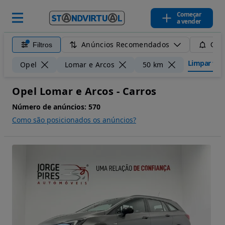
Começar
a vender
Anúncios Recomendados
Filtros
Guar
Limpar filt
Opel
Lomar e Arcos
50 km
Opel Lomar e Arcos - Carros
Número de anúncios:
570
Como são posicionados os anúncios?