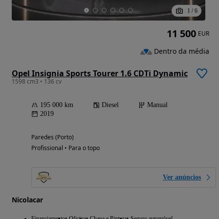
1
/
6
11 500
EUR
Dentro da média
Opel Insignia Sports Tourer 1.6 CDTi Dynamic
1598 cm3 • 136 cv
195 000 km
Diesel
Manual
2019
Paredes (Porto)
Profissional • Para o topo
Ver anúncios
Nicolacar
Financiamento
Oficina
Chapa e Pintura
Seguro automóvel