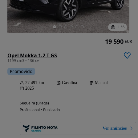
1
/
6
19 590
EUR
Opel Mokka 1.2 T GS
1199 cm3 • 136 cv
Promovido
27 491 km
Gasolina
Manual
2025
Sequeira (Braga)
Profissional • Publicado
Ver anúncios