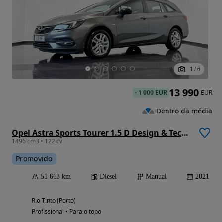
1
/
6
13 990
-
1 000 EUR
EUR
Dentro da média
Opel Astra Sports Tourer 1.5 D Design & Tech S/S
1496 cm3 • 122 cv
Promovido
51 663 km
Diesel
Manual
2021
Rio Tinto (Porto)
Profissional • Para o topo