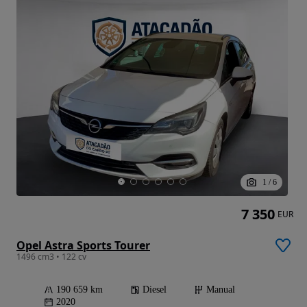
1
/
6
7 350
EUR
Opel Astra Sports Tourer
1496 cm3 • 122 cv
190 659 km
Diesel
Manual
2020