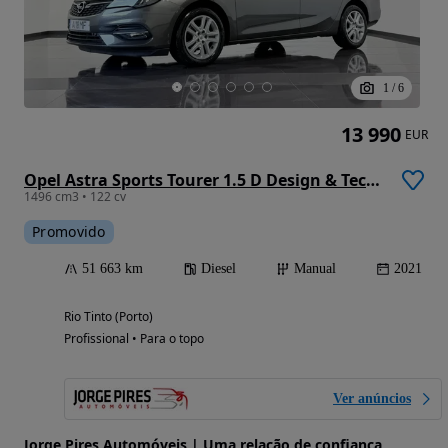
1
/
6
13 990
EUR
Opel Astra Sports Tourer 1.5 D Design & Tech S/S
1496 cm3 • 122 cv
Promovido
51 663 km
Diesel
Manual
2021
Rio Tinto (Porto)
Profissional • Para o topo
Ver anúncios
Jorge Pires Automóveis | Uma relação de confiança