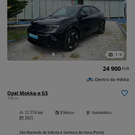
1
/
6
24 900
EUR
Dentro da média
Opel Mokka-e GS
156 cv
12 574 km
Elétrico
Automática
2025
São Mamede de Infesta e Senhora da Hora (Porto)