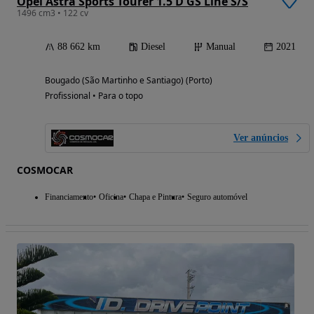
Opel Astra Sports Tourer 1.5 D GS Line S/S
1496 cm3 • 122 cv
88 662 km
Diesel
Manual
2021
Bougado (São Martinho e Santiago) (Porto)
Profissional • Para o topo
Ver anúncios
COSMOCAR
Financiamento
Oficina
Chapa e Pintura
Seguro automóvel