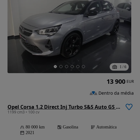
1
/
6
13 900
EUR
Dentro da média
Opel Corsa 1.2 Direct Inj Turbo S&S Auto GS Line
1199 cm3 • 100 cv
80 000 km
Gasolina
Automática
2021