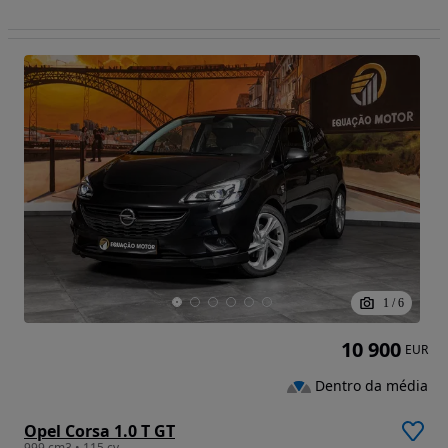
1
/
6
10 900
EUR
Dentro da média
Opel Corsa 1.0 T GT
999 cm3 • 115 cv