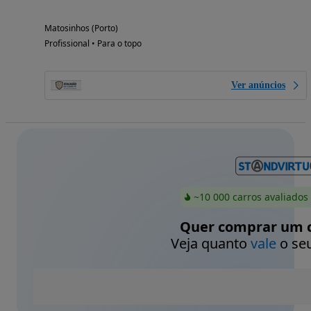
Matosinhos (Porto)
Profissional • Para o topo
Ver anúncios
~10 000 carros avaliados
Quer comprar um c
Veja quanto
vale
o seu