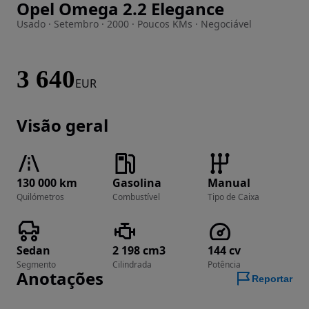
Opel Omega 2.2 Elegance
Imagem 1 de 18
Usado · Setembro · 2000 · Poucos KMs · Negociável
3 640
EUR
Visão geral
130 000 km
Gasolina
Manual
Quilómetros
Combustível
Tipo de Caixa
Sedan
2 198 cm3
144 cv
Segmento
Cilindrada
Potência
Anotações
Reportar