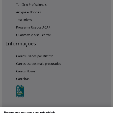
Tarifário Profissionais
Artigos e Notícias
Test Drives
Programa Usados ACAP
Quanto vale o seu carro?
Informações
Carros usados por Distrito
Carros usados mais procurados
Carros Novos
Carreiras
Preocupamo-nos com a sua privacidade