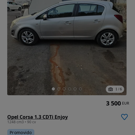
1
/
6
3 500
EUR
Opel Corsa 1.3 CDTi Enjoy
1248 cm3 • 90 cv
Promovido