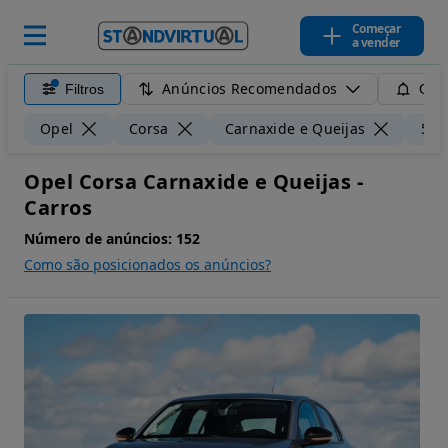
Começar
a vender
Anúncios Recomendados
Filtros
Guar
Opel
Corsa
Carnaxide e Queijas
50 
Opel Corsa Carnaxide e Queijas -
Carros
Número de anúncios:
152
Como são posicionados os anúncios?