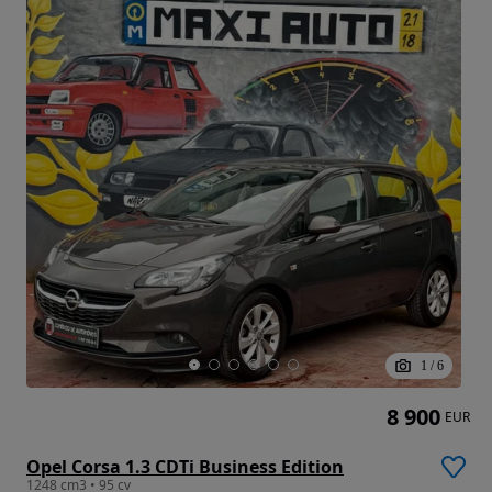
1
/
6
8 900
EUR
Opel Corsa 1.3 CDTi Business Edition
1248 cm3 • 95 cv