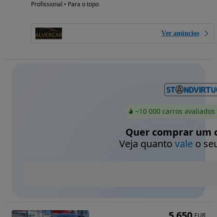
Profissional • Para o topo
Ver anúncios
~10 000 carros avaliados
Quer comprar um c
Veja quanto
vale
o seu
5 650
EUR