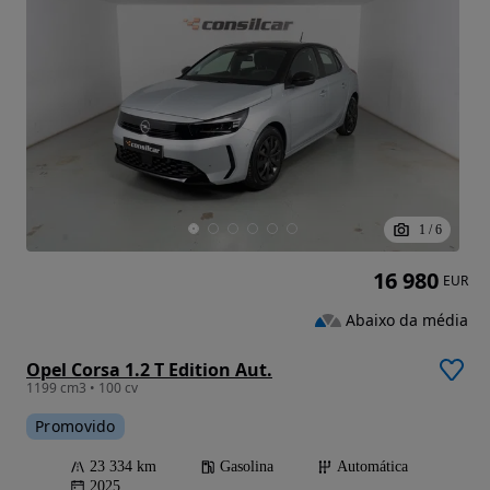
1
/
6
16 980
EUR
Abaixo da média
Opel Corsa 1.2 T Edition Aut.
1199 cm3 • 100 cv
Promovido
23 334 km
Gasolina
Automática
2025