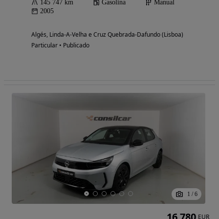
145 747 km
Gasolina
Manual
2005
Algés, Linda-A-Velha e Cruz Quebrada-Dafundo (Lisboa)
Particular • Publicado
1
/
6
16 780
EUR