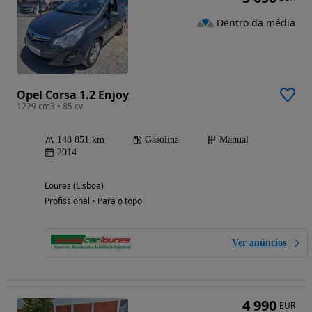
Dentro da média
Opel Corsa 1.2 Enjoy
1229 cm3 • 85 cv
148 851 km
Gasolina
Manual
2014
Loures (Lisboa)
Profissional • Para o topo
Ver anúncios
4 990
EUR