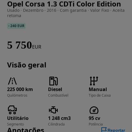
Opel Corsa 1.3 CDTi Color Edition
Imagem 1 de 29
Usado · Dezembro · 2016 · Com garantia · Valor Fixo · Aceita
retoma
-
240 EUR
5 750
EUR
Visão geral
225 000 km
Diesel
Manual
Quilómetros
Combustível
Tipo de Caixa
Utilitário
1 248 cm3
95 cv
Segmento
Cilindrada
Potência
Anotações
Reportar