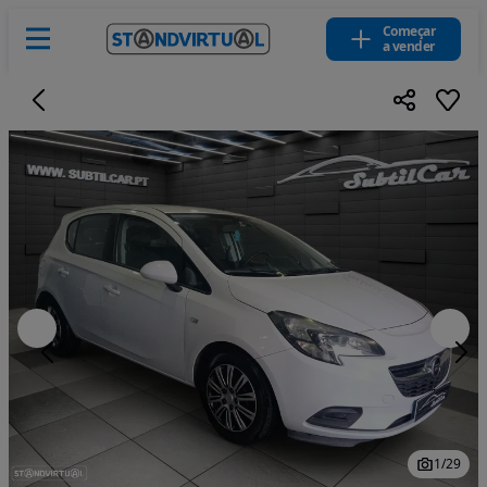
Começar
a vender
1
/
29