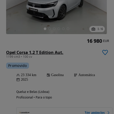
1
/
6
16 980
EUR
Opel Corsa 1.2 T Edition Aut.
1199 cm3 • 100 cv
Promovido
23 334 km
Gasolina
Automática
2025
Queluz e Belas (Lisboa)
Profissional • Para o topo
Ver anúncios