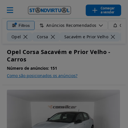
Começar
a vender
Anúncios Recomendados
Filtros
Guar
Opel
Corsa
Sacavém e Prior Velho
5
Opel Corsa Sacavém e Prior Velho -
Carros
Número de anúncios:
151
Como são posicionados os anúncios?