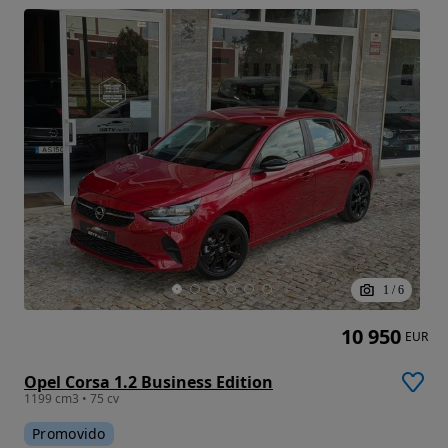
1
/
6
10 950
EUR
Opel Corsa 1.2 Business Edition
1199 cm3 • 75 cv
Promovido