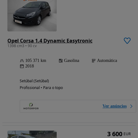
Opel Corsa 1.4 Dynamic Easytronic
1398 cm3 • 90 cv
105 371 km
Gasolina
Automática
2018
Setúbal (Setúbal)
Profissional • Para o topo
Ver anúncios
3 600
EUR