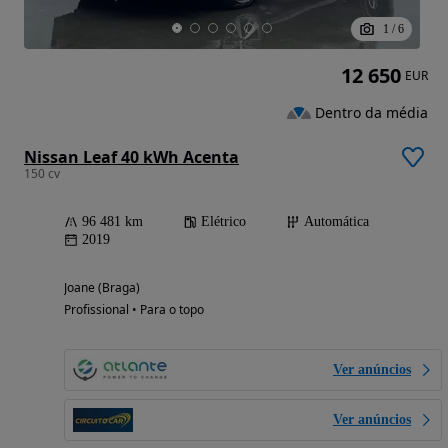
1
/
6
12 650
EUR
Dentro da média
Nissan Leaf 40 kWh Acenta
150 cv
96 481 km
Elétrico
Automática
2019
Joane (Braga)
Profissional • Para o topo
Ver anúncios
Ver anúncios