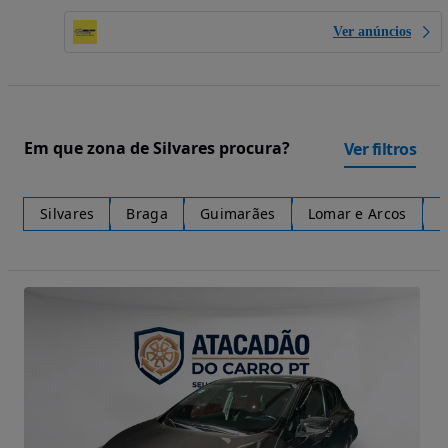
Ver anúncios
Em que zona de Silvares procura?
Ver filtros
Silvares
Braga
Guimarães
Lomar e Arcos
E