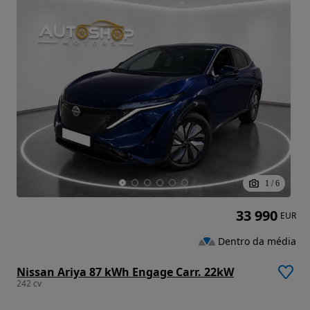
1
/
6
33 990
EUR
Dentro da média
Nissan Ariya 87 kWh Engage Carr. 22kW
242 cv