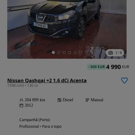
1
/
6
4 990
-
500 EUR
EUR
Nissan Qashqai +2 1.6 dCi Acenta
1598 cm3 • 130 cv
204 899 km
Diesel
Manual
2012
Campanhã (Porto)
Profissional • Para o topo