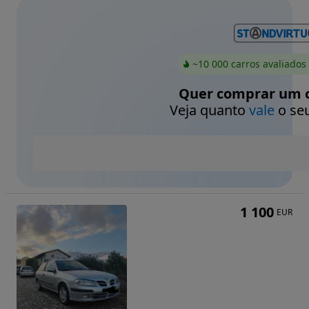
~10 000 carros avaliados
Quer comprar um c
Veja quanto
vale
o seu
1 100
EUR