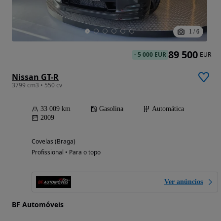
1
/
6
89 500
-
5 000 EUR
EUR
Nissan GT-R
3799 cm3 • 550 cv
33 009 km
Gasolina
Automática
2009
Covelas (Braga)
Profissional • Para o topo
Ver anúncios
BF Automóveis