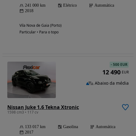
241 000 km
Elétrico
Automática
2018
Vila Nova de Gaia (Porto)
Particular • Para o topo
-
500 EUR
12 490
EUR
Abaixo da média
Nissan Juke 1.6 Tekna Xtronic
1598 cm3 • 117 cv
133 017 km
Gasolina
Automática
2017