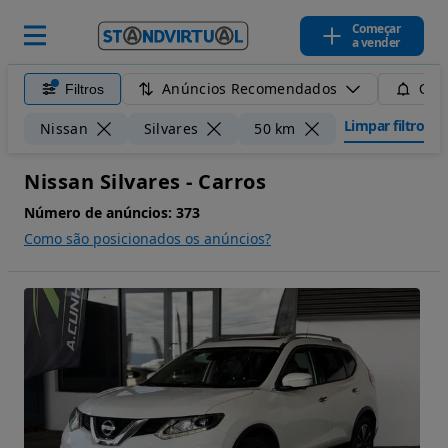
Começar
a vender
Anúncios Recomendados
Filtros
Guar
Limpar filtros
Nissan
Silvares
50 km
Nissan Silvares - Carros
Número de anúncios:
373
Como são posicionados os anúncios?