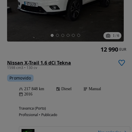
1
/
6
12 990
EUR
Nissan X-Trail 1.6 dCi Tekna
1598 cm3 • 130 cv
Promovido
217 848 km
Diesel
Manual
2016
Travanca (Porto)
Profissional • Publicado