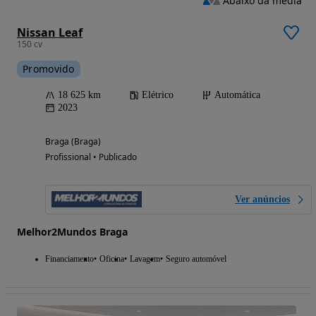
Abaixo da média
Nissan Leaf
150 cv
Promovido
18 625 km
Elétrico
Automática
2023
Braga (Braga)
Profissional • Publicado
Ver anúncios
Melhor2Mundos Braga
Financiamento
Oficina
Lavagem
Seguro automóvel