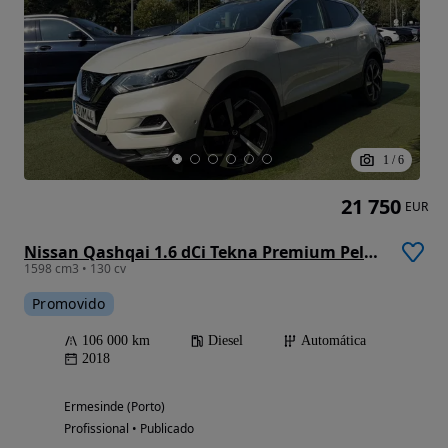
1
/
6
21 750
EUR
Nissan Qashqai 1.6 dCi Tekna Premium Pele Preta Xtronic
1598 cm3 • 130 cv
Promovido
106 000 km
Diesel
Automática
2018
Ermesinde (Porto)
Profissional • Publicado