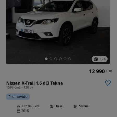
1
/
6
12 990
EUR
Nissan X-Trail 1.6 dCi Tekna
1598 cm3 • 130 cv
Promovido
217 848 km
Diesel
Manual
2016