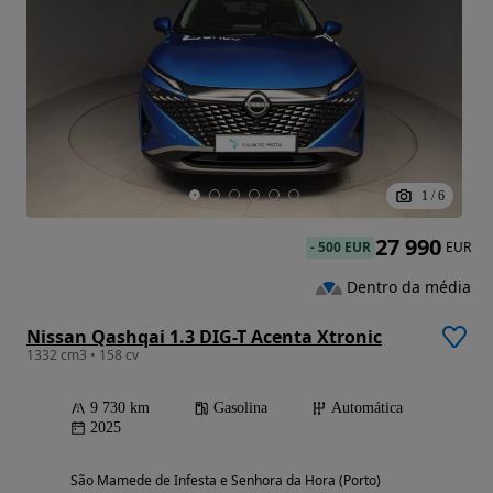
1
/
6
27 990
-
500 EUR
EUR
Dentro da média
Nissan Qashqai 1.3 DIG-T Acenta Xtronic
1332 cm3 • 158 cv
9 730 km
Gasolina
Automática
2025
São Mamede de Infesta e Senhora da Hora (Porto)