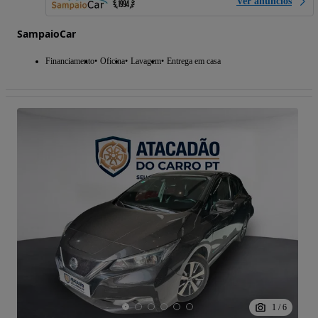
Ver anúncios
SampaioCar
Financiamento
Oficina
Lavagem
Entrega em casa
1
/
6