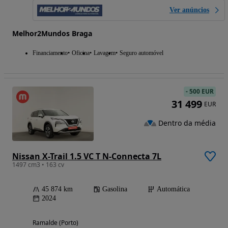
Ver anúncios
Melhor2Mundos Braga
Financiamento
Oficina
Lavagem
Seguro automóvel
-
500 EUR
31 499
EUR
Dentro da média
Nissan X-Trail 1.5 VC T N-Connecta 7L
1497 cm3 • 163 cv
45 874 km
Gasolina
Automática
2024
Ramalde (Porto)