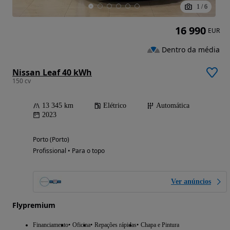
1
/
6
16 990
EUR
Dentro da média
Nissan Leaf 40 kWh
150 cv
13 345 km
Elétrico
Automática
2023
Porto (Porto)
Profissional • Para o topo
Ver anúncios
Flypremium
Financiamento
Oficina
Repações rápidas
Chapa e Pintura