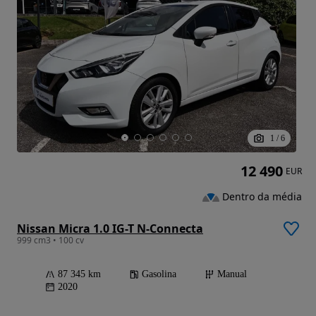
1
/
6
12 490
EUR
Dentro da média
Nissan Micra 1.0 IG-T N-Connecta
999 cm3 • 100 cv
87 345 km
Gasolina
Manual
2020