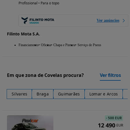
Profissional • Para o topo
Ver anúncios
Filinto Mota S.A.
Financiamento
Oficina
Chapa e Pintura
Serviço de Pneus
Em que zona de Covelas procura?
Ver filtros
Silvares
Braga
Guimarães
Lomar e Arcos
E
-
500 EUR
12 490
EUR