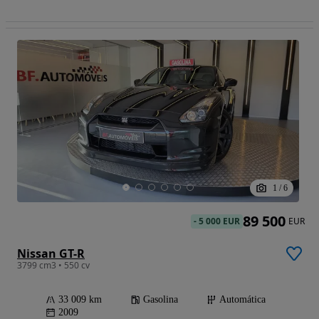
1
/
6
89 500
-
5 000 EUR
EUR
Nissan GT-R
3799 cm3 • 550 cv
33 009 km
Gasolina
Automática
2009