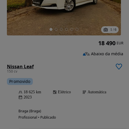
1
/
6
18 490
EUR
Abaixo da média
Nissan Leaf
150 cv
Promovido
18 625 km
Elétrico
Automática
2023
Braga (Braga)
Profissional • Publicado