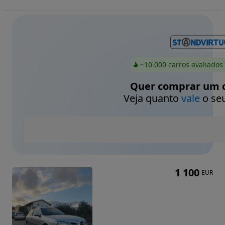
~10 000 carros avaliados
Quer comprar um c
Veja quanto
vale
o seu
1 100
EUR