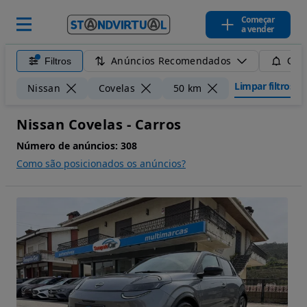
Começar
a vender
Anúncios Recomendados
Filtros
Guar
Limpar filtros
Nissan
Covelas
50 km
Nissan Covelas - Carros
Número de anúncios:
308
Como são posicionados os anúncios?