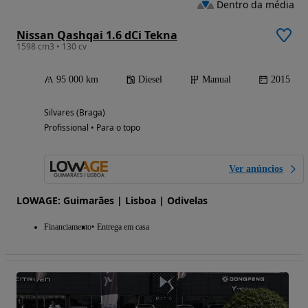
Dentro da média
Nissan Qashqai 1.6 dCi Tekna
1598 cm3 • 130 cv
95 000 km
Diesel
Manual
2015
Silvares (Braga)
Profissional • Para o topo
Ver anúncios
LOWAGE: Guimarães | Lisboa | Odivelas
Financiamento
Entrega em casa