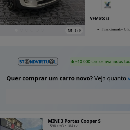
VFMotors
Financiamento
Ofic
1
/
6
~10 000 carros avaliados to
Quer comprar um carro novo?
Veja quanto
MINI 3 Portas Cooper S
1598 cm3 • 184 cv