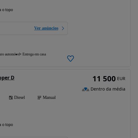
a o topo
Ver anúncios
uro automóvel
Entrega em casa
11 500
oper D
EUR
Dentro da média
Diesel
Manual
a o topo