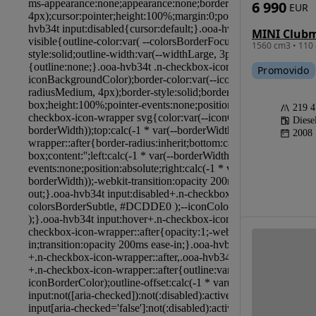
6 990
EUR
MINI Club
1560 cm3 • 110 
Promovido
219 
Diese
2008