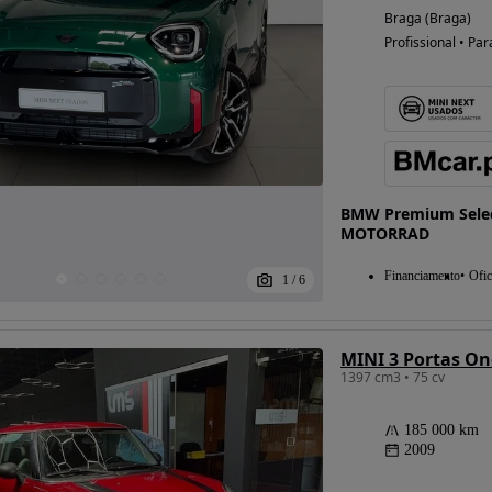
Braga (Braga)
Profissional • Par
Possibilidade de
financiamento
BMW Premium Selec
MOTORRAD
Financiamento
Ofic
1
/
6
MINI 3 Portas On
1397 cm3 • 75 cv
185 000 km
2009