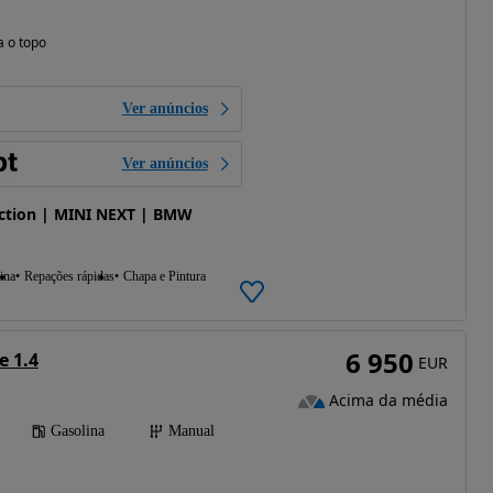
a o topo
Ver anúncios
Ver anúncios
tion | MINI NEXT | BMW
ina
Repações rápidas
Chapa e Pintura
6 950
e 1.4
EUR
Acima da média
Gasolina
Manual