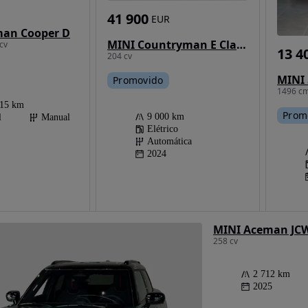
41 900
EUR
man Cooper D
MINI Countryman E Classic M
cv
13 4
204 cv
MINI 
Promovido
1496 cm
415 km
Prom
9 000 km
l
Manual
Elétrico
Automática
2024
MINI Aceman JCW
258 cv
2 712 km
2025