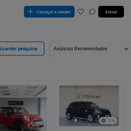
Começar a vender
Entrar
Guardar pesquisa
1
/
6