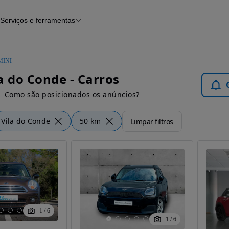
Serviços e ferramentas
Financiamento
Avaliar o meu carro
iamento
Serviço de check-up
Histórico do veículo
MINI
Notícias e artigos
a do Conde - Carros
Como são posicionados os anúncios?
Vila do Conde
50 km
Limpar filtros
1
/
6
1
/
6