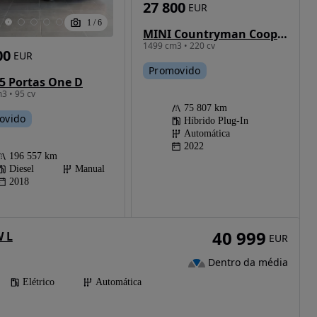
27 800
EUR
1
/
6
MINI Countryman Cooper SE ALL4 Northwood Edition Auto
1499 cm3 • 220 cv
00
EUR
Promovido
5 Portas One D
3 • 95 cv
75 807 km
ovido
Híbrido Plug-In
Automática
2022
196 557 km
Diesel
Manual
2018
40 999
 L
EUR
Dentro da média
Elétrico
Automática