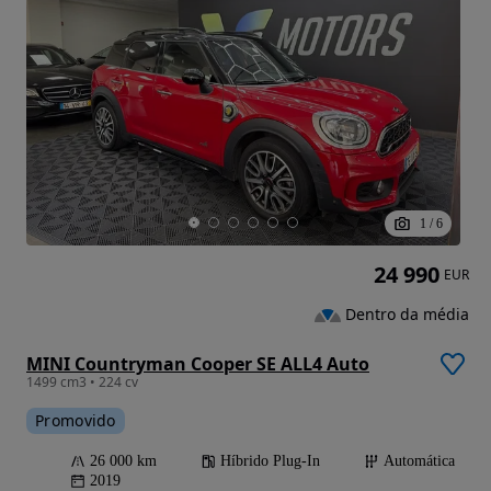
1
/
6
24 990
EUR
Dentro da média
MINI Countryman Cooper SE ALL4 Auto
1499 cm3 • 224 cv
Promovido
26 000 km
Híbrido Plug-In
Automática
2019