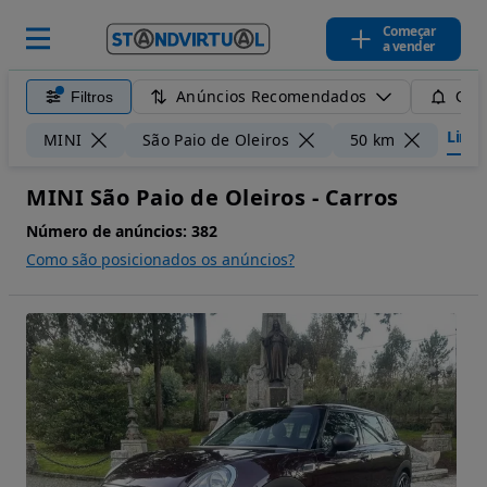
Começar
a vender
Anúncios Recomendados
Filtros
Guar
Limpa
MINI
São Paio de Oleiros
50 km
MINI São Paio de Oleiros - Carros
Número de anúncios:
382
Como são posicionados os anúncios?