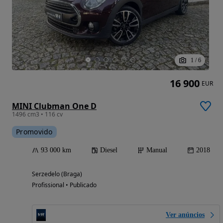
1
/
6
16 900
EUR
MINI Clubman One D
1496 cm3 • 116 cv
Promovido
93 000 km
Diesel
Manual
2018
Serzedelo (Braga)
Profissional • Publicado
Ver anúncios