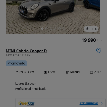
1
/
6
19 990
EUR
MINI Cabrio Cooper D
1496 cm3 • 116 cv
Promovido
89 663 km
Diesel
Manual
2017
Loures (Lisboa)
Profissional • Publicado
Ver anúncios