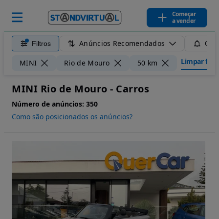
Começar
a vender
Anúncios Recomendados
Filtros
Guar
Limpar filtr
MINI
Rio de Mouro
50 km
MINI Rio de Mouro - Carros
Número de anúncios:
350
Como são posicionados os anúncios?