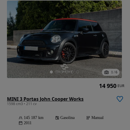
1
/
6
14 950
EUR
MINI 3 Portas John Cooper Works
1598 cm3 • 211 cv
145 187 km
Gasolina
Manual
2011