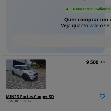
~10 000 carros avaliados
Quer comprar um c
Veja quanto
vale
o seu
9 500
EUR
MINI 3 Portas Cooper SD
1995 cm3 • 143 cv