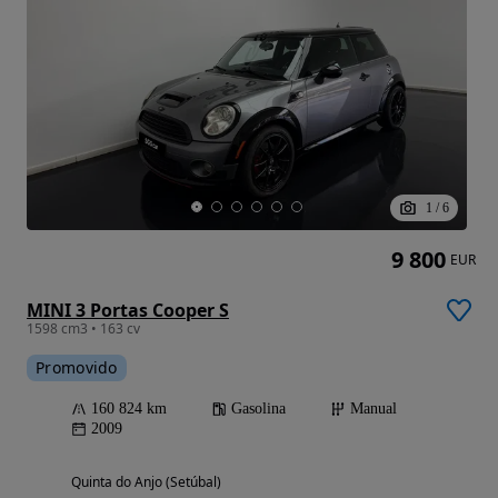
1
/
6
9 800
EUR
MINI 3 Portas Cooper S
1598 cm3 • 163 cv
Promovido
160 824 km
Gasolina
Manual
2009
Quinta do Anjo (Setúbal)