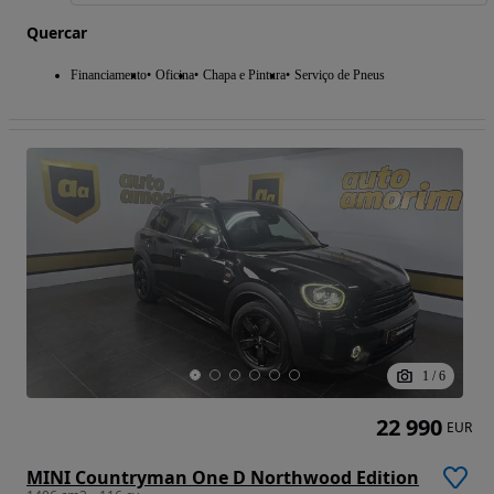
Quercar
Financiamento
Oficina
Chapa e Pintura
Serviço de Pneus
1
/
6
22 990
EUR
MINI Countryman One D Northwood Edition