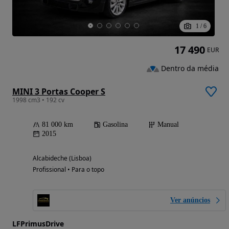
1
/
6
17 490
EUR
Dentro da média
MINI 3 Portas Cooper S
1998 cm3 • 192 cv
81 000 km
Gasolina
Manual
2015
Alcabideche (Lisboa)
Profissional • Para o topo
Ver anúncios
LFPrimusDrive