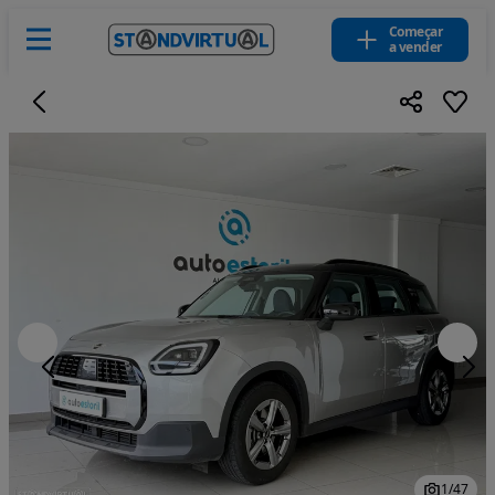
Começar
a vender
1
/
47