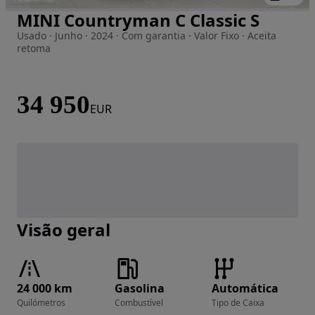
MINI Countryman C Classic S
Imagem 1 de 47
Usado · Junho · 2024 · Com garantia · Valor Fixo · Aceita
retoma
34 950
EUR
Visão geral
24 000 km
Gasolina
Automática
Quilómetros
Combustível
Tipo de Caixa