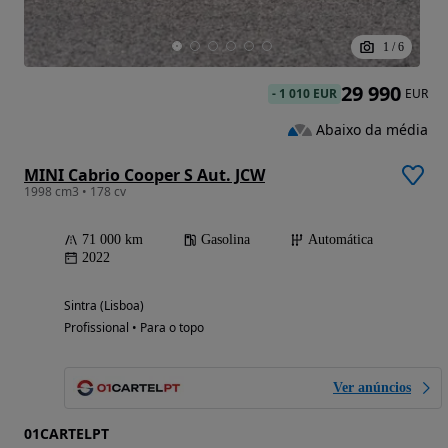
1
/
6
29 990
-
1 010 EUR
EUR
Abaixo da média
MINI Cabrio Cooper S Aut. JCW
1998 cm3 • 178 cv
71 000 km
Gasolina
Automática
2022
Sintra (Lisboa)
Profissional • Para o topo
Ver anúncios
01CARTELPT