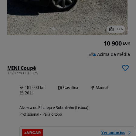
1
/
6
10 900
EUR
Acima da média
MINI Coupé
1598 cm3 • 183 cv
181 000 km
Gasolina
Manual
2011
Alverca do Ribatejo e Sobralinho (Lisboa)
Profissional • Para o topo
Ver anúncios