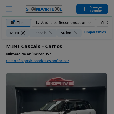
Começar
a vender
Anúncios Recomendados
Filtros
Guar
Limpar filtros
MINI
Cascais
50 km
MINI Cascais - Carros
Número de anúncios:
357
Como são posicionados os anúncios?