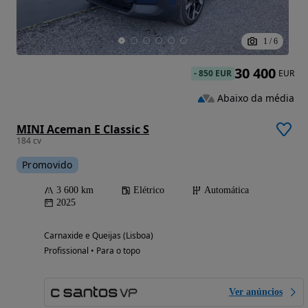
1
/
6
30 400
-
850 EUR
EUR
Abaixo da média
MINI Aceman E Classic S
184 cv
Promovido
3 600 km
Elétrico
Automática
2025
Carnaxide e Queijas (Lisboa)
Profissional • Para o topo
Ver anúncios