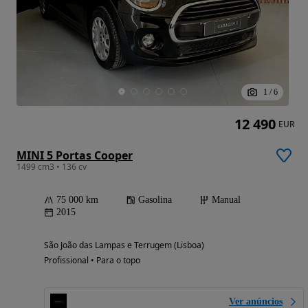
1
/
6
12 490
EUR
MINI 5 Portas Cooper
1499 cm3 • 136 cv
75 000 km
Gasolina
Manual
2015
São João das Lampas e Terrugem (Lisboa)
Profissional • Para o topo
Ver anúncios