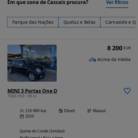
Em que zona de Cascais procura?
Ver filtros
Parque das Nações
Queluz e Belas
Carnaxide e Qu
8 200
EUR
Acima da média
MINI 3 Portas One D
1560 cm3 • 90 cv
210 000 km
Diesel
Manual
2010
Quinta do Conde (Setúbal)
Profissional • Para o topo