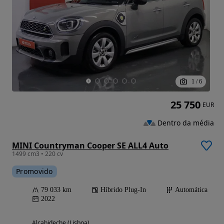
1
/
6
25 750
EUR
Dentro da média
MINI Countryman Cooper SE ALL4 Auto
1499 cm3 • 220 cv
Promovido
79 033 km
Híbrido Plug-In
Automática
2022
Alcabideche (Lisboa)