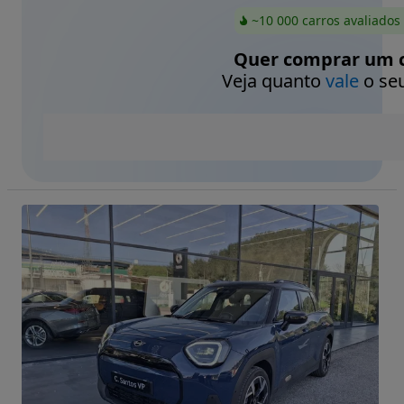
~10 000 carros avaliados
Quer comprar um c
Veja quanto
vale
o seu