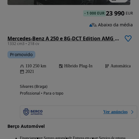
23 990
-
1 000 EUR
EUR
Abaixo da média
Mercedes-Benz A 250 e 8G-DCT Edition AMG Line
1332 cm3 • 218 cv
Promovido
110 250 km
Híbrido Plug-In
Automática
2021
Silvares (Braga)
Profissional • Para o topo
Ver anúncios
Berço Automóvel
Financiamento
Seguro automóvel
Entrega em casa
Serviço de retoma