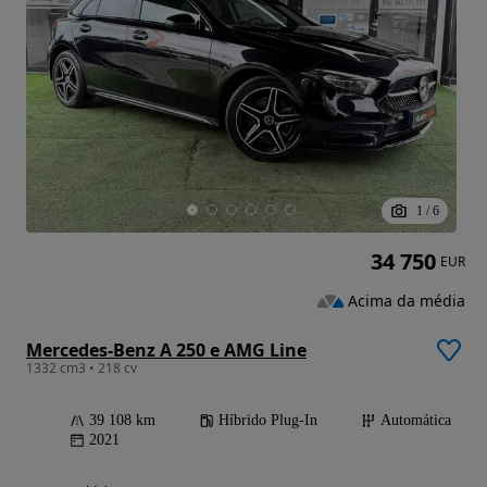
1
/
6
34 750
EUR
Acima da média
Mercedes-Benz A 250 e AMG Line
1332 cm3 • 218 cv
39 108 km
Híbrido Plug-In
Automática
2021