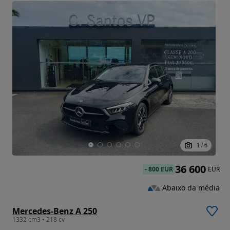
1
/
6
36 600
-
800 EUR
EUR
Abaixo da média
Mercedes-Benz A 250
1332 cm3 • 218 cv