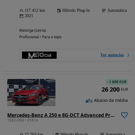
117 412 km
Híbrido Plug-In
Automática
2021
Maiorga (Leiria)
Profissional • Para o topo
Ver anúncios
-
1 600 EUR
26 200
EUR
Abaixo da média
Mercedes-Benz A 250 e 8G-DCT Advanced Progressive
1332 cm3 • 218 cv
17 703 km
Híbrido Plug-In
Automática