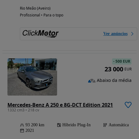
Rio Meão (Aveiro)
Profissional • Para o topo
Ver anúncios
-
500 EUR
23 000
EUR
Abaixo da média
Mercedes-Benz A 250 e 8G-DCT Edition 2021
1332 cm3 • 218 cv
93 200 km
Híbrido Plug-In
Automática
2021