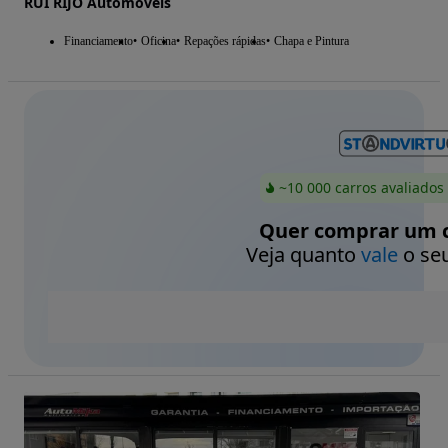
RUI RIJO Automóveis
Financiamento
Oficina
Repações rápidas
Chapa e Pintura
~10 000 carros avaliados
Quer comprar um c
Veja quanto
vale
o seu