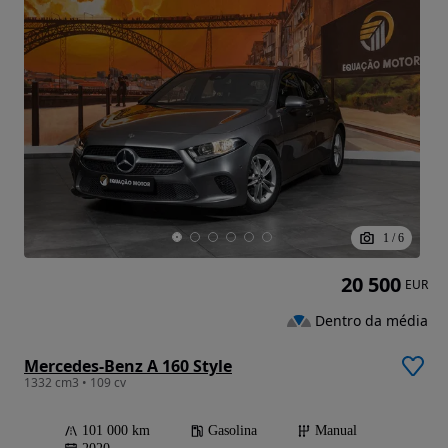
1
/
6
20 500
EUR
Dentro da média
Mercedes-Benz A 160 Style
1332 cm3 • 109 cv
101 000 km
Gasolina
Manual