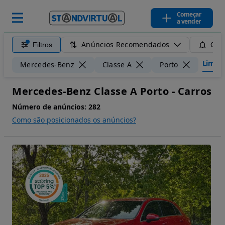
Começar
a vender
Anúncios Recomendados
Filtros
Guar
Limpar 
Mercedes-Benz
Classe A
Porto
Mercedes-Benz Classe A Porto - Carros
Número de anúncios:
282
Como são posicionados os anúncios?