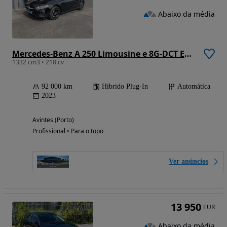
Abaixo da média
Mercedes-Benz A 250 Limousine e 8G-DCT Edition 2021
1332 cm3 • 218 cv
92 000 km
Híbrido Plug-In
Automática
2023
Avintes (Porto)
Profissional • Para o topo
Ver anúncios
13 950
EUR
Abaixo da média