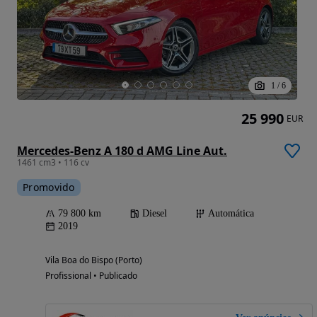
1
/
6
25 990
EUR
Mercedes-Benz A 180 d AMG Line Aut.
1461 cm3 • 116 cv
Promovido
79 800 km
Diesel
Automática
2019
Vila Boa do Bispo (Porto)
Profissional • Publicado