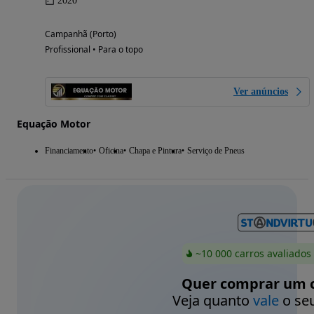
2020
Campanhã (Porto)
Profissional • Para o topo
Ver anúncios
Equação Motor
Financiamento
Oficina
Chapa e Pintura
Serviço de Pneus
~10 000 carros avaliados
Quer comprar um c
Veja quanto
vale
o seu