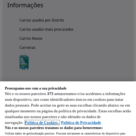
Informações
Carros usados por Distrito
Carros usados mais procurados
Carros Novos
Carreiras
Preocupamo-nos com a sua privacidade
Nós e os nossos parceiros
375
armazenamos e/ou acedemos a informações
num dispositivo, tais como identificadores únicos em cookies para tratar
dados pessoais. Pode aceitar ou gerir as suas escolhas clicando abaixo ou em
qualquer momento na página da política de privacidade. Estas escolhas serão
Experimenta a aplicação
sinalizadas aos nossos parceiros e não afetarão os dados de
navegação.
Política de Cookies,
Política de Privacidade
Nós e os nossos parceiros tratamos os dados para fornecermos:
Utilizar dados de geolocalização precisos. Procurar ativamente as características do dispositivo para