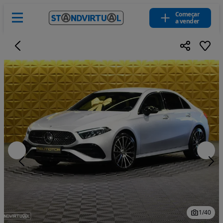
Começar
a vender
1
/
40