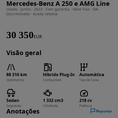
Mercedes-Benz A 250 e AMG Line
Imagem 1 de 40
Usado · Junho · 2023 · Com garantia · Valor Fixo · IVA
Discriminado · Aceita retoma
30 350
EUR
Visão geral
88 316 km
Híbrido Plug-In
Automática
Quilómetros
Combustível
Tipo de Caixa
Sedan
1 332 cm3
218 cv
Segmento
Cilindrada
Potência
Anotações
Reportar