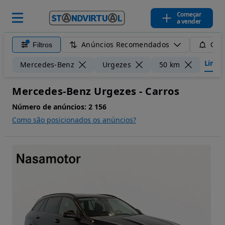
Começar
a vender
Anúncios Recomendados
Filtros
Guar
Limpar
Mercedes-Benz
Urgezes
50 km
Mercedes-Benz Urgezes - Carros
Número de anúncios:
2 156
Como são posicionados os anúncios?