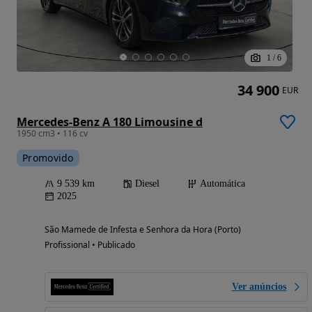
1
/
6
34 900
EUR
Mercedes-Benz A 180 Limousine d
1950 cm3 • 116 cv
Promovido
9 539 km
Diesel
Automática
2025
São Mamede de Infesta e Senhora da Hora (Porto)
Profissional • Publicado
Ver anúncios