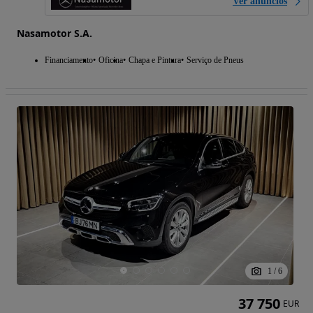
Ver anúncios
Nasamotor S.A.
Financiamento
Oficina
Chapa e Pintura
Serviço de Pneus
1
/
6
37 750
EUR