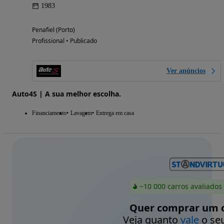
1983
Penafiel (Porto)
Profissional • Publicado
Ver anúncios
Auto4S | A sua melhor escolha.
Financiamento
Lavagem
Entrega em casa
~10 000 carros avaliados
Quer comprar um c
Veja quanto
vale
o seu