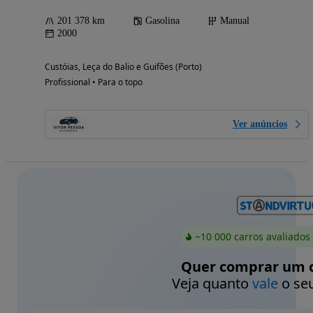
201 378 km
Gasolina
Manual
2000
Custóias, Leça do Balio e Guifões (Porto)
Profissional • Para o topo
Ver anúncios
~10 000 carros avaliados
Quer comprar um c
Veja quanto
vale
o seu