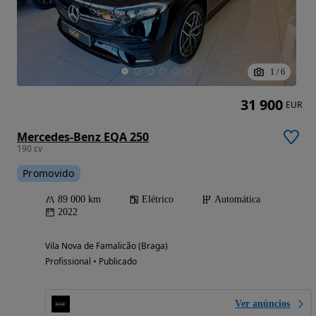
1
/
6
31 900
EUR
Mercedes-Benz EQA 250
190 cv
Promovido
89 000 km
Elétrico
Automática
2022
Vila Nova de Famalicão (Braga)
Profissional • Publicado
Ver anúncios