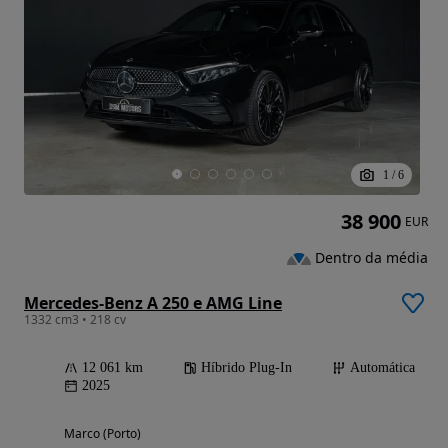
1
/
6
38 900
EUR
Dentro da média
Mercedes-Benz A 250 e AMG Line
1332 cm3 • 218 cv
12 061 km
Híbrido Plug-In
Automática
2025
Marco (Porto)