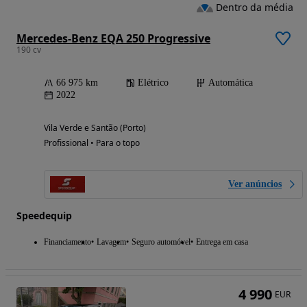
Dentro da média
Mercedes-Benz EQA 250 Progressive
190 cv
66 975 km
Elétrico
Automática
2022
Vila Verde e Santão (Porto)
Profissional • Para o topo
Ver anúncios
Speedequip
Financiamento
Lavagem
Seguro automóvel
Entrega em casa
4 990
EUR