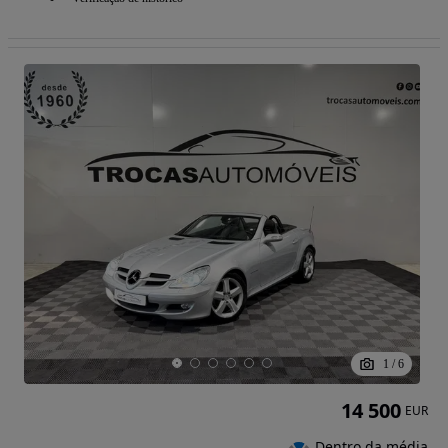
1
/
6
14 500
EUR
Dentro da média