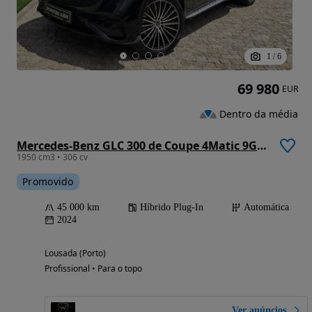
1
/
6
69 980
EUR
Dentro da média
Mercedes-Benz GLC 300 de Coupe 4Matic 9G-TRONIC AMG Line
1950 cm3 • 306 cv
Promovido
45 000 km
Híbrido Plug-In
Automática
2024
Lousada (Porto)
Profissional • Para o topo
Ver anúncios