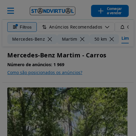
Começar
a vender
Anúncios Recomendados
Filtros
Guar
Limpar 
Mercedes-Benz
Martim
50 km
Mercedes-Benz Martim - Carros
Número de anúncios:
1 969
Como são posicionados os anúncios?