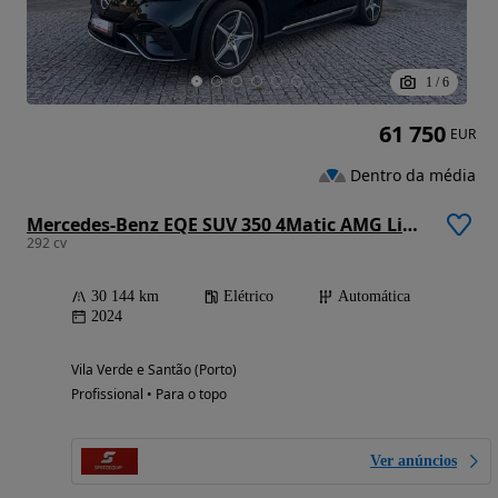
1
/
6
61 750
EUR
Dentro da média
Mercedes-Benz EQE SUV 350 4Matic AMG Line Premium
292 cv
30 144 km
Elétrico
Automática
2024
Vila Verde e Santão (Porto)
Profissional • Para o topo
Ver anúncios