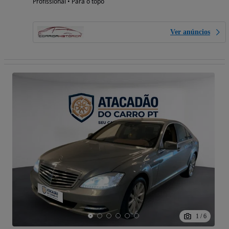
Profissional • Para o topo
Ver anúncios
1
/
6