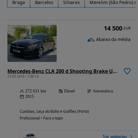
Braga
Barcelos
Silvares
Merelim (São Pedro) e
14 500
EUR
Abaixo da média
Mercedes-Benz CLA 200 d Shooting Brake Urban Aut.
2143 cm3 • 136 cv
272 631 km
Diesel
Automática
2015
Custóias, Leça do Balio e Guifões (Porto)
Profissional • Para o topo
Ver anúncios