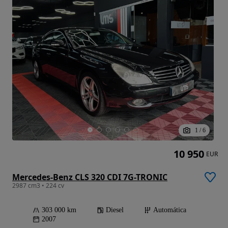
1
/
6
10 950
EUR
Mercedes-Benz CLS 320 CDI 7G-TRONIC
2987 cm3 • 224 cv
303 000 km
Diesel
Automática
2007