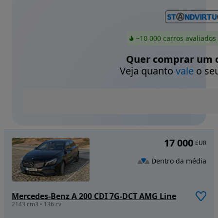
~10 000 carros avaliados
Quer comprar um c
Veja quanto
vale
o seu
17 000
EUR
Dentro da média
Mercedes-Benz A 200 CDI 7G-DCT AMG Line
2143 cm3 • 136 cv