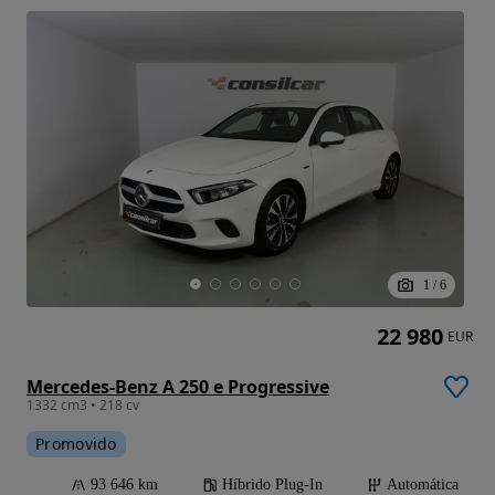
1
/
6
22 980
EUR
Mercedes-Benz A 250 e Progressive
1332 cm3 • 218 cv
Promovido
93 646 km
Híbrido Plug-In
Automática