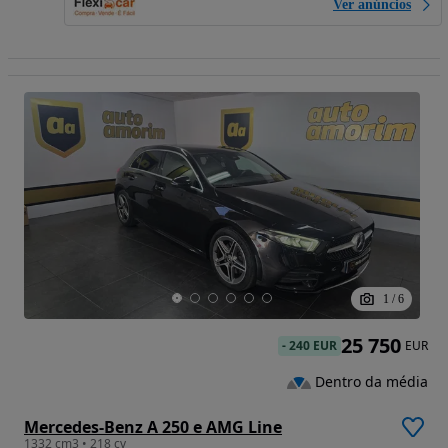
Ver anúncios
1
/
6
25 750
-
240 EUR
EUR
Dentro da média
Mercedes-Benz A 250 e AMG Line
1332 cm3 • 218 cv