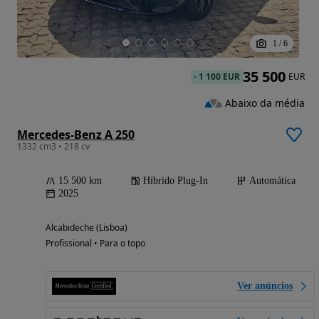
1
/
6
35 500
-
1 100 EUR
EUR
Abaixo da média
Mercedes-Benz A 250
1332 cm3 • 218 cv
15 500 km
Híbrido Plug-In
Automática
2025
Alcabideche (Lisboa)
Profissional • Para o topo
Ver anúncios