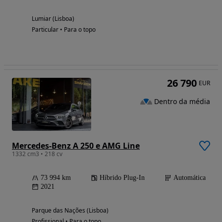
Lumiar (Lisboa)
Particular • Para o topo
26 790
EUR
Dentro da média
Mercedes-Benz A 250 e AMG Line
1332 cm3 • 218 cv
73 994 km
Híbrido Plug-In
Automática
2021
Parque das Nações (Lisboa)
Profissional • Para o topo