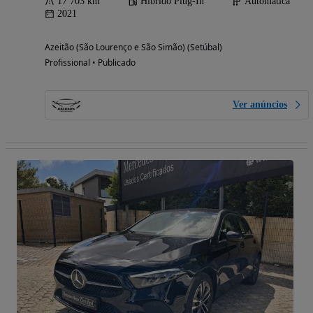
17 703 km
Híbrido Plug-In
Automática
2021
Azeitão (São Lourenço e São Simão) (Setúbal)
Profissional • Publicado
Ver anúncios