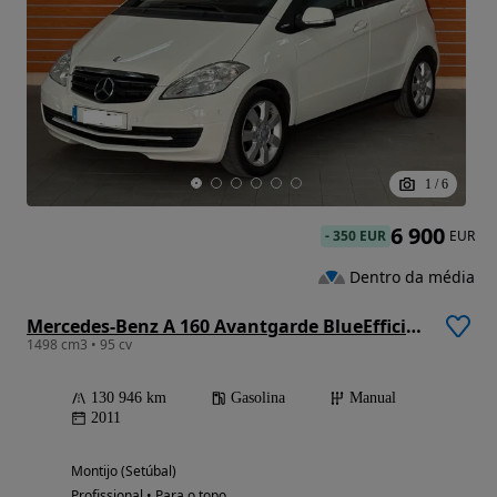
1
/
6
6 900
-
350 EUR
EUR
Dentro da média
Mercedes-Benz A 160 Avantgarde BlueEfficiency
1498 cm3 • 95 cv
130 946 km
Gasolina
Manual
2011
Montijo (Setúbal)
Profissional • Para o topo