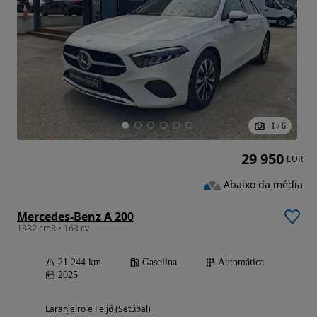
1
/
6
29 950
EUR
Abaixo da média
Mercedes-Benz A 200
1332 cm3 • 163 cv
21 244 km
Gasolina
Automática
2025
Laranjeiro e Feijó (Setúbal)