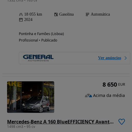
1332 cm3 • 163 cv
18 055 km
Gasolina
Automática
2024
Pontinha e Famões (Lisboa)
Profissional • Publicado
Ver anúncios
8 650
EUR
Acima da média
Mercedes-Benz A 160 BlueEFFICIENCY Avantgarde
1498 cm3 • 95 cv