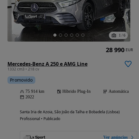
1
/
6
28 990
EUR
Mercedes-Benz A 250 e AMG Line
1332 cm3 • 218 cv
Promovido
75 914 km
Híbrido Plug-In
Automática
2022
Santa Iria de Azoia, São João da Talha e Bobadela (Lisboa)
Profissional • Publicado
Ver anúncios