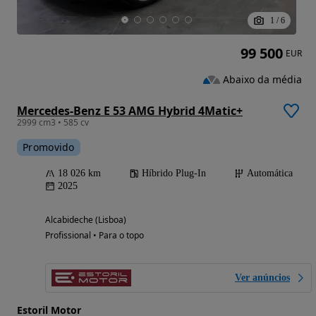
1
/
6
99 500
EUR
Abaixo da média
Mercedes-Benz E 53 AMG Hybrid 4Matic+
2999 cm3 • 585 cv
Promovido
18 026 km
Híbrido Plug-In
Automática
2025
Alcabideche (Lisboa)
Profissional • Para o topo
Ver anúncios
Estoril Motor