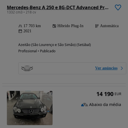
Mercedes-Benz A 250 e 8G-DCT Advanced Progressive
1332 cm3 • 218 cv
17 703 km
Híbrido Plug-In
Automática
2021
Azeitão (São Lourenço e São Simão) (Setúbal)
Profissional • Publicado
Ver anúncios
14 190
EUR
Abaixo da média