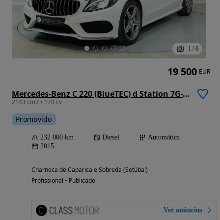
1
/
6
19 500
EUR
Mercedes-Benz C 220 (BlueTEC) d Station 7G-TRONIC AMG Line
2143 cm3 • 170 cv
Promovido
232 000 km
Diesel
Automática
2015
Charneca de Caparica e Sobreda (Setúbal)
Profissional • Publicado
Ver anúncios