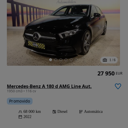
1
/
6
27 950
EUR
Mercedes-Benz A 180 d AMG Line Aut.
1950 cm3 • 116 cv
Promovido
68 000 km
Diesel
Automática
2022