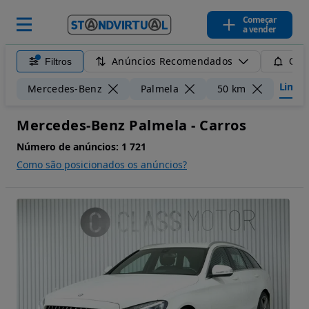
Começar
a vender
Anúncios Recomendados
Filtros
Guar
Limpar 
Mercedes-Benz
Palmela
50 km
Mercedes-Benz Palmela - Carros
Número de anúncios:
1 721
Como são posicionados os anúncios?