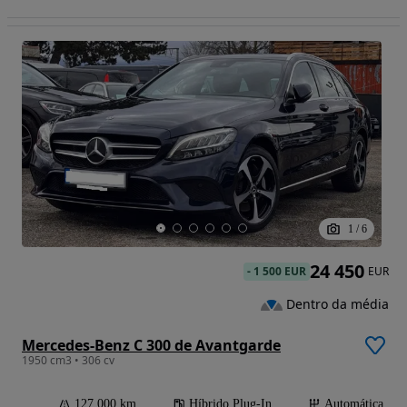
1
/
6
24 450
-
1 500 EUR
EUR
Dentro da média
Mercedes-Benz C 300 de Avantgarde
1950 cm3 • 306 cv
127 000 km
Híbrido Plug-In
Automática