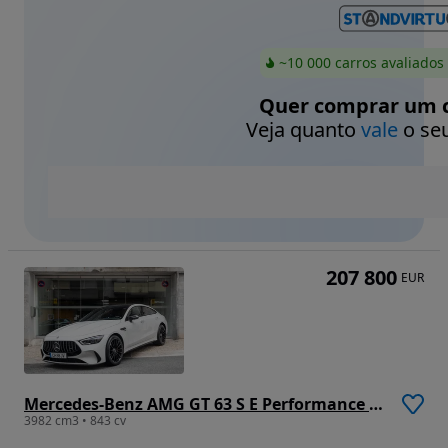
~10 000 carros avaliados
Quer comprar um c
Veja quanto
vale
o seu
207 800
EUR
Mercedes-Benz AMG GT 63 S E Performance Speedshift MCT 9G
3982 cm3 • 843 cv