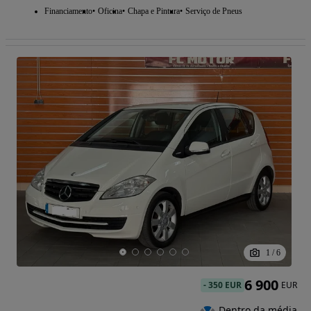
Financiamento
Oficina
Chapa e Pintura
Serviço de Pneus
1
/
6
6 900
-
350 EUR
EUR
Dentro da média