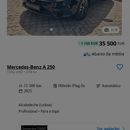
1
/
6
35 500
-
1 100 EUR
EUR
Abaixo da média
Mercedes-Benz A 250
1332 cm3 • 218 cv
15 500 km
Híbrido Plug-In
Automática
2025
Alcabideche (Lisboa)
Profissional • Para o topo
Ver anúncios