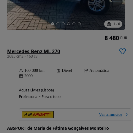
1
/
6
8 480
EUR
Mercedes-Benz ML 270
2685 cm3 • 163 cv
160 000 km
Diesel
Automática
2000
Águas Livres (Lisboa)
Profissional • Para o topo
Ver anúncios
ABSPORT de Maria de Fátima Gonçalves Monteiro