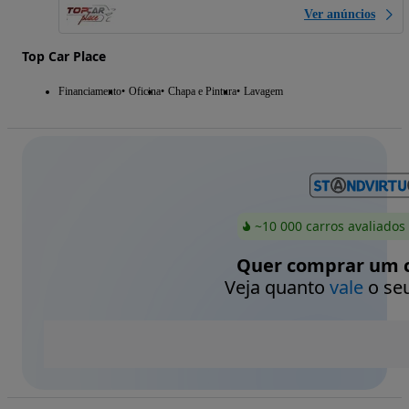
Ver anúncios
Top Car Place
Financiamento
Oficina
Chapa e Pintura
Lavagem
~10 000 carros avaliados
Quer comprar um c
Veja quanto
vale
o seu