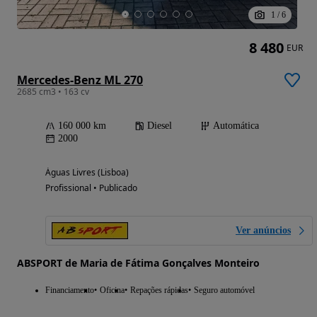
1
/
6
8 480
EUR
Mercedes-Benz ML 270
2685 cm3 • 163 cv
160 000 km
Diesel
Automática
2000
Águas Livres (Lisboa)
Profissional • Publicado
Ver anúncios
ABSPORT de Maria de Fátima Gonçalves Monteiro
Financiamento
Oficina
Repações rápidas
Seguro automóvel