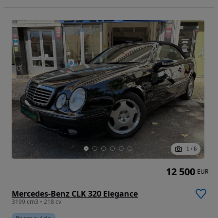
1
/
6
12 500
EUR
Mercedes-Benz CLK 320 Elegance
3199 cm3 • 218 cv