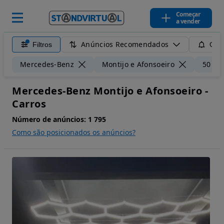
Começar
a vender
Anúncios Recomendados
Filtros
Guar
Mercedes-Benz
Montijo e Afonsoeiro
50 km
Mercedes-Benz Montijo e Afonsoeiro -
Carros
Número de anúncios:
1 795
Como são posicionados os anúncios?