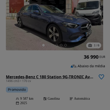
1
/
6
36 990
EUR
Abaixo da média
Mercedes-Benz C 180 Station 9G-TRONIC Avantgarde
1496 cm3 • 170 cv
Promovido
9 587 km
Gasolina
Automática
2025