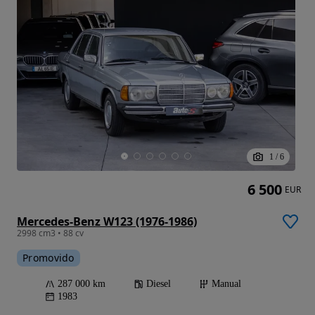
1
/
6
6 500
EUR
Mercedes-Benz W123 (1976-1986)
2998 cm3 • 88 cv
Promovido
287 000 km
Diesel
Manual
1983