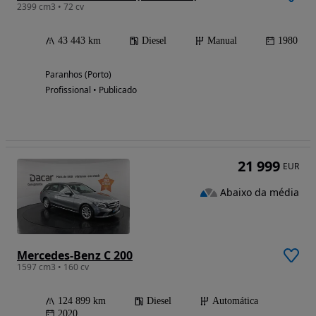
2399 cm3 • 72 cv
43 443 km
Diesel
Manual
1980
Paranhos (Porto)
Profissional • Publicado
21 999
EUR
Abaixo da média
Mercedes-Benz C 200
1597 cm3 • 160 cv
124 899 km
Diesel
Automática
2020