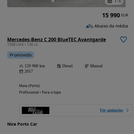
1
/
6
15 990
EUR
Abaixo da média
Mercedes-Benz C 200 BlueTEC Avantgarde
1598 cm3 • 136 cv
Promovido
129 900 km
Diesel
Manual
2017
Maia (Porto)
Profissional • Para o topo
Ver anúncios
Nice Porto Car