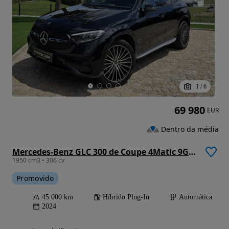
1
/
6
69 980
EUR
Dentro da média
Mercedes-Benz GLC 300 de Coupe 4Matic 9G-TRONIC AMG Line
1950 cm3 • 306 cv
Promovido
45 000 km
Híbrido Plug-In
Automática
2024