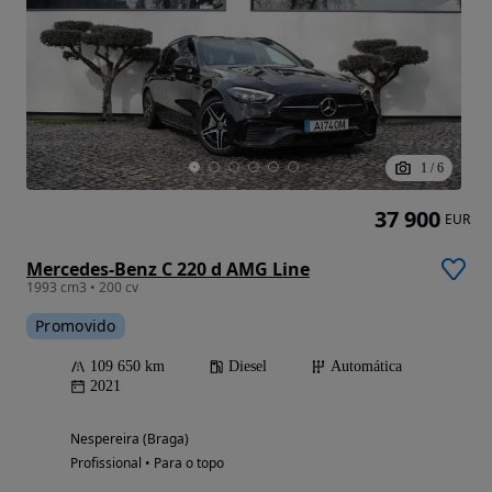
1
/
6
37 900
EUR
Mercedes-Benz C 220 d AMG Line
1993 cm3 • 200 cv
Promovido
109 650 km
Diesel
Automática
2021
Nespereira (Braga)
Profissional • Para o topo