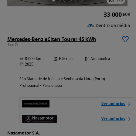
1
/
6
33 000
EUR
Dentro da média
Mercedes-Benz eCitan Tourer 45 kWh
122 cv
8 000 km
Elétrico
Automática
2025
São Mamede de Infesta e Senhora da Hora (Porto)
Profissional • Para o topo
Ver anúncios
Ver anúncios
Nasamotor S.A.