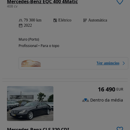
Mercedes-Benz EQC 400 4Matic
408 cv
79 300 km
Elétrico
Automática
2022
Muro (Porto)
Profissional • Para o topo
Ver anúncios
16 490
EUR
Dentro da média
Mercedes-Benz CLS 320 CDI