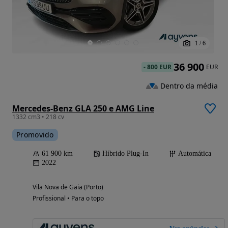
1
/
6
36 900
-
800 EUR
EUR
Dentro da média
Mercedes-Benz GLA 250 e AMG Line
1332 cm3 • 218 cv
Promovido
61 900 km
Híbrido Plug-In
Automática
2022
Vila Nova de Gaia (Porto)
Profissional • Para o topo