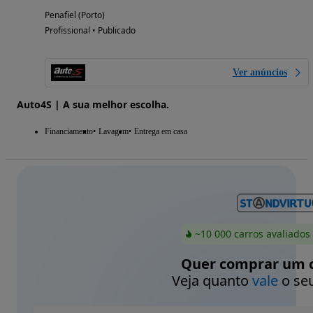
Penafiel (Porto)
Profissional • Publicado
Ver anúncios
Auto4S | A sua melhor escolha.
Financiamento
Lavagem
Entrega em casa
~10 000 carros avaliados
Quer comprar um c
Veja quanto
vale
o seu