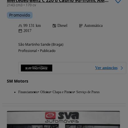
Mercedes-Benz C 220 d Cabrio 9G-Tronic AMG Line
2143 cm3 • 170 cv
Promovido
99 131 km
Diesel
Automática
2017
São Martinho Sande (Braga)
Profissional • Publicado
Ver anúncios
SM Motors
Financiamento
Oficina
Chapa e Pintura
Serviço de Pneus