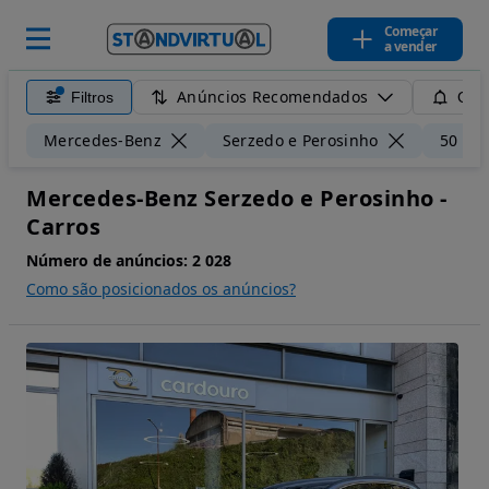
Começar
a vender
Anúncios Recomendados
Filtros
Guar
Mercedes-Benz
Serzedo e Perosinho
50 km
Mercedes-Benz Serzedo e Perosinho -
Carros
Número de anúncios:
2 028
Como são posicionados os anúncios?