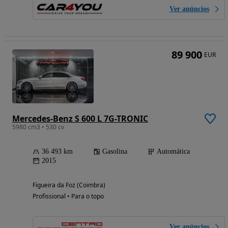
Ver anúncios
89 900
EUR
Mercedes-Benz S 600 L 7G-TRONIC
5980 cm3 • 530 cv
36 493 km
Gasolina
Automática
2015
Figueira da Foz (Coimbra)
Profissional • Para o topo
Ver anúncios