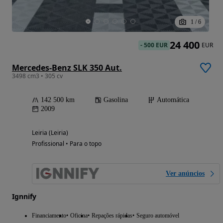
1
/
6
24 400
-
500 EUR
EUR
Mercedes-Benz SLK 350 Aut.
3498 cm3 • 305 cv
142 500 km
Gasolina
Automática
2009
Leiria (Leiria)
Profissional • Para o topo
Ver anúncios
Ignnify
Financiamento
Oficina
Repações rápidas
Seguro automóvel