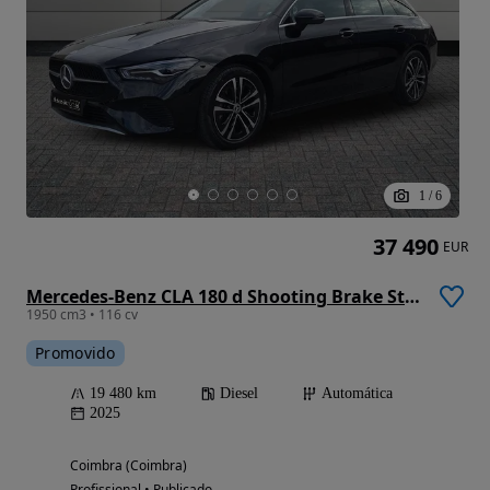
1
/
6
37 490
EUR
Mercedes-Benz CLA 180 d Shooting Brake Style Plus Aut.
1950 cm3 • 116 cv
Promovido
19 480 km
Diesel
Automática
2025
Coimbra (Coimbra)
Profissional • Publicado