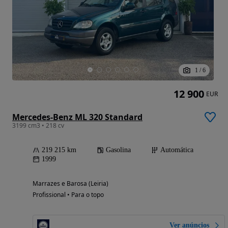
1
/
6
12 900
EUR
Mercedes-Benz ML 320 Standard
3199 cm3 • 218 cv
219 215 km
Gasolina
Automática
1999
Marrazes e Barosa (Leiria)
Profissional • Para o topo
Ver anúncios