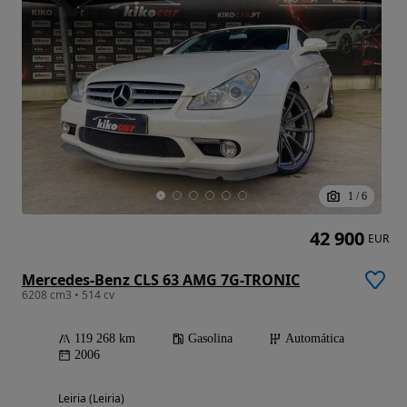
1
/
6
42 900
EUR
Mercedes-Benz CLS 63 AMG 7G-TRONIC
6208 cm3 • 514 cv
119 268 km
Gasolina
Automática
2006
Leiria (Leiria)