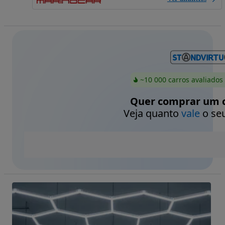
~10 000 carros avaliados
Quer comprar um c
Veja quanto
vale
o seu