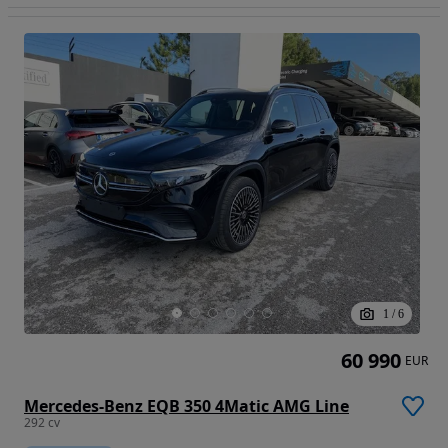
1
/
6
60 990
EUR
Mercedes-Benz EQB 350 4Matic AMG Line
292 cv