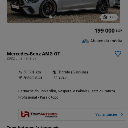
1
/
6
199 000
EUR
Abaixo da média
Mercedes-Benz AMG GT
3982 cm3 • 843 cv
30 301 km
Híbrido (Gasolina)
Automática
2023
Cernache do Bonjardim, Nesperal e Palhais (Castelo Branco)
Profissional • Para o topo
Ver anúncios
Tony Antunes Automóveis