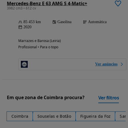
Mercedes-Benz E 63 AMG S 4-Matic+
3982 cm3 • 612 cv
85 453 km
Gasolina
Automática
2020
Marrazes e Barosa (Leiria)
Profissional • Para o topo
Ver anúncios
Em que zona de Coimbra procura?
Ver filtros
Coimbra
Souselas e Botão
Figueira da Foz
Sant