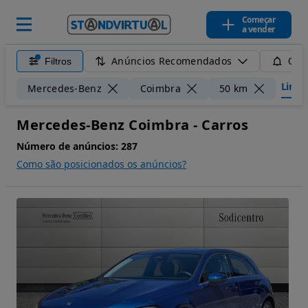
Começar
a vender
Anúncios Recomendados
Filtros
Guar
Limpar
Mercedes-Benz
Coimbra
50 km
Mercedes-Benz Coimbra - Carros
Número de anúncios:
287
Como são posicionados os anúncios?