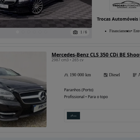
Trocas Automóveis 
Financiamento
Entr
1
/
6
Mercedes-Benz CLS 350 CDi BE Shoo
2987 cm3 • 265 cv
190 000 km
Diesel
Paranhos (Porto)
Profissional • Para o topo