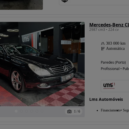
Mercedes-Benz C
2987 cm3 • 224 cv
303 000 km
Automática
Paredes (Porto)
Profissional • Pub
Lms Automóveis
Financiamento
Seg
1
/
6