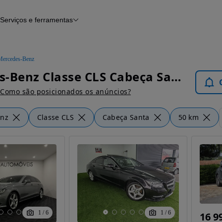
Serviços e ferramentas
Financiamento
Avaliar o meu carro
iamento
Serviço de check-up
Histórico do veículo
Mercedes-Benz
Notícias e artigos
Mercedes-Benz Classe CLS Cabeça Santa - Carros
Como são posicionados os anúncios?
enz
Classe CLS
Cabeça Santa
50 km
1
/
6
1
/
6
16 9