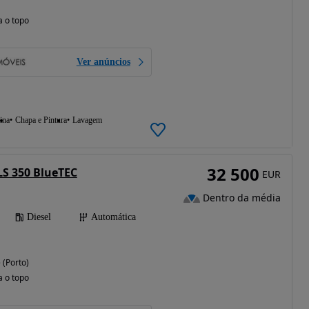
a o topo
Ver anúncios
ina
Chapa e Pintura
Lavagem
32 500
S 350 BlueTEC
EUR
Dentro da média
Diesel
Automática
(Porto)
a o topo