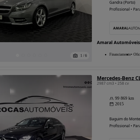
Gandra (Porto)
Profissional • Par
Possibilidade de
financiamento
Amaral Automóveis
Financiamento
Ofic
1
/
6
Mercedes-Benz CL
2987 cm3 • 258 cv
99 869 km
2015
Baguim do Monte 
Profissional • Par