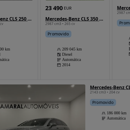
23 490
EUR
2987 cm
Mercedes-Benz CLS 250 CDi BlueEfficiency Shooting Brake
Mercedes-Benz CLS 350 CDI BE 4-Matic
Prom
cv
2987 cm3 • 265 cv
Promovido
000 km
209 045 km
l
Diesel
ática
Automática
2014
2143 cm3 • 204 cv
Promovido
186 000 km
Automática