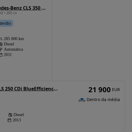
Mercedes-Benz CLS 350 CDI BlueEfficiency
3 • 265 cv
ovido
285 000 km
Diesel
Automática
2011
21 900
Mercedes-Benz CLS 250 CDi BlueEfficiency Shooting Brake
EUR
Dentro da média
Diesel
2013