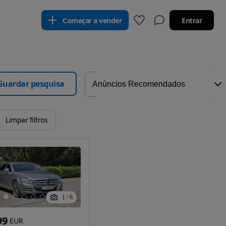
Começar a vender
Entrar
Guardar pesquisa
Limpar filtros
1
/
6
99
EUR