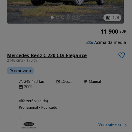
1
/
6
11 900
EUR
Acima da média
Mercedes-Benz C 220 CDi Elegance
2148 cm3 • 170 cv
Promovido
249 478 km
Diesel
Manual
2009
Alfeizerão (Leiria)
Profissional • Publicado
Ver anúncios