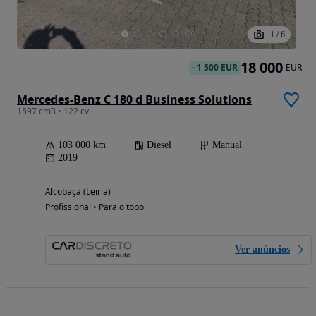
1
/
6
18 000
-
1 500 EUR
EUR
Mercedes-Benz C 180 d Business Solutions
1597 cm3 • 122 cv
103 000 km
Diesel
Manual
2019
Alcobaça (Leiria)
Profissional • Para o topo
Ver anúncios