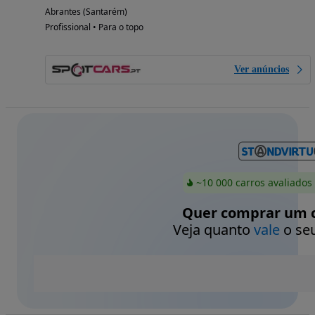
Abrantes (Santarém)
Profissional • Para o topo
Ver anúncios
~10 000 carros avaliados
Quer comprar um c
Veja quanto
vale
o seu