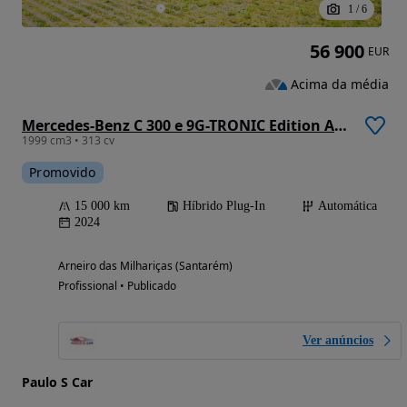
1
/
6
56 900
EUR
Acima da média
Mercedes-Benz C 300 e 9G-TRONIC Edition AMG Line
1999 cm3 • 313 cv
Promovido
15 000 km
Híbrido Plug-In
Automática
2024
Arneiro das Milhariças (Santarém)
Profissional • Publicado
Ver anúncios
Paulo S Car