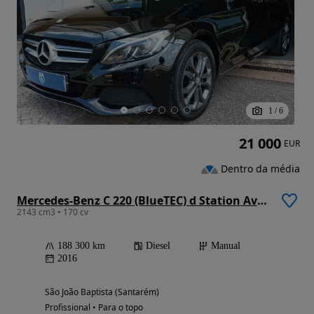
1
/
6
21 000
EUR
Dentro da média
Mercedes-Benz C 220 (BlueTEC) d Station Avantgarde
2143 cm3 • 170 cv
188 300 km
Diesel
Manual
2016
São João Baptista (Santarém)
Profissional • Para o topo