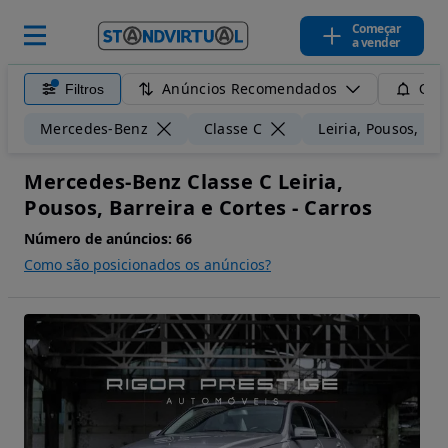
Começar
a vender
Anúncios Recomendados
Filtros
Guar
Mercedes-Benz
Classe C
Leiria, Pousos, Bar
Mercedes-Benz Classe C Leiria,
Pousos, Barreira e Cortes - Carros
Número de anúncios:
66
Como são posicionados os anúncios?