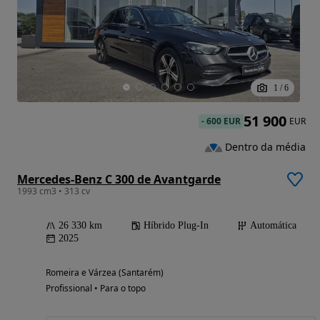
1
/
6
51 900
-
600 EUR
EUR
Dentro da média
Mercedes-Benz C 300 de Avantgarde
1993 cm3 • 313 cv
26 330 km
Híbrido Plug-In
Automática
2025
Romeira e Várzea (Santarém)
Profissional • Para o topo