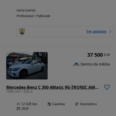
Leiria (Leiria)
Profissional • Publicado
Ver anúncios
37 500
EUR
Dentro da média
Mercedes-Benz C 300 4Matic 9G-TRONIC AMG Line Advanced
1999 cm3 • 258 cv
12 628 km
Gasolina
Automática
2020