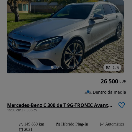
1
/
6
26 500
EUR
Dentro da média
Mercedes-Benz C 300 de T 9G-TRONIC Avantgarde
1950 cm3 • 306 cv
149 850 km
Híbrido Plug-In
Automática
2021