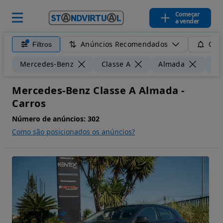
Começar
a vender
Anúncios Recomendados
Filtros
Guar
Mercedes-Benz
Classe A
Almada
50
Mercedes-Benz Classe A Almada -
Carros
Número de anúncios:
302
Como são posicionados os anúncios?