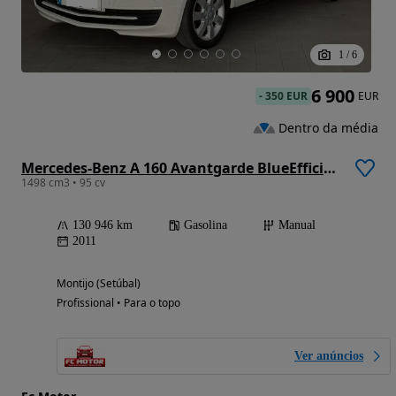
1
/
6
6 900
-
350 EUR
EUR
Dentro da média
Mercedes-Benz A 160 Avantgarde BlueEfficiency
1498 cm3 • 95 cv
130 946 km
Gasolina
Manual
2011
Montijo (Setúbal)
Profissional • Para o topo
Ver anúncios