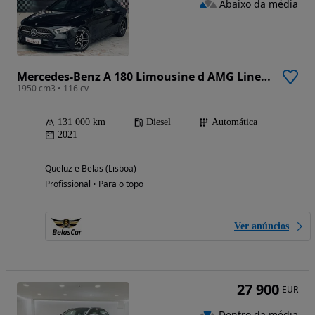
Abaixo da média
Mercedes-Benz A 180 Limousine d AMG Line Aut.
1950 cm3 • 116 cv
131 000 km
Diesel
Automática
2021
Queluz e Belas (Lisboa)
Profissional • Para o topo
Ver anúncios
27 900
EUR
Dentro da média