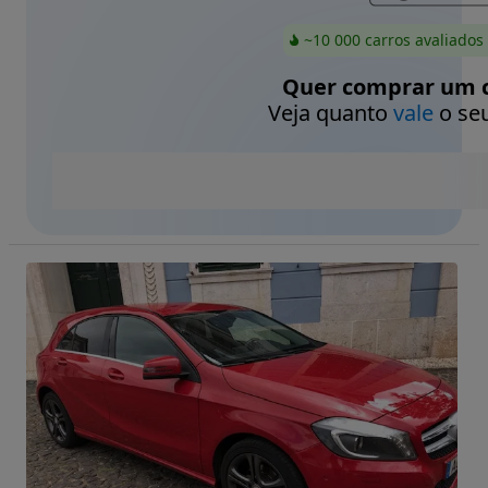
~10 000 carros avaliados
Quer comprar um c
Veja quanto
vale
o seu