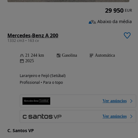
29 950
EUR
Abaixo da média
Mercedes-Benz A 200
1332 cm3 • 163 cv
21 244 km
Gasolina
Automática
2025
Laranjeiro e Feijó (Setúbal)
Profissional • Para o topo
Ver anúncios
Ver anúncios
C. Santos VP