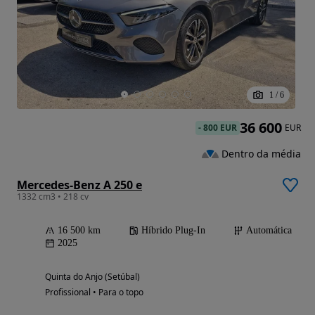
1
/
6
36 600
-
800 EUR
EUR
Dentro da média
Mercedes-Benz A 250 e
1332 cm3 • 218 cv
16 500 km
Híbrido Plug-In
Automática
2025
Quinta do Anjo (Setúbal)
Profissional • Para o topo