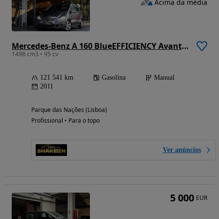
Acima da média
Mercedes-Benz A 160 BlueEFFICIENCY Avantgarde
1498 cm3 • 95 cv
121 541 km
Gasolina
Manual
2011
Parque das Nações (Lisboa)
Profissional • Para o topo
Ver anúncios
5 000
EUR