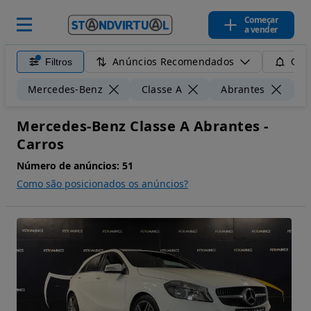
Começar
a vender
Anúncios Recomendados
Filtros
Guar
Mercedes-Benz
Classe A
Abrantes
5
Mercedes-Benz Classe A Abrantes -
Carros
Número de anúncios:
51
Como são posicionados os anúncios?