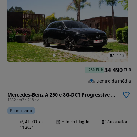
1
/
6
34 490
-
260 EUR
EUR
Dentro da média
Mercedes-Benz A 250 e 8G-DCT Progressive Advanced
1332 cm3 • 218 cv
Promovido
41 000 km
Híbrido Plug-In
Automática
2024