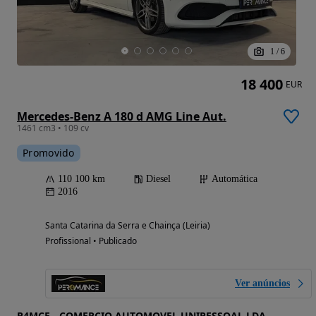
1
/
6
18 400
EUR
Mercedes-Benz A 180 d AMG Line Aut.
1461 cm3 • 109 cv
Promovido
110 100 km
Diesel
Automática
2016
Santa Catarina da Serra e Chainça (Leiria)
Profissional • Publicado
Ver anúncios
P4MCE - COMERCIO AUTOMOVEL UNIPESSOAL LDA