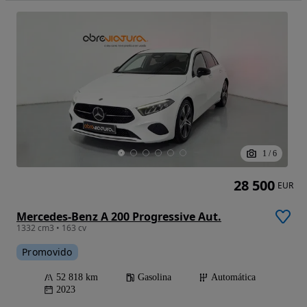
1
/
6
28 500
EUR
Mercedes-Benz A 200 Progressive Aut.
1332 cm3 • 163 cv
Promovido
52 818 km
Gasolina
Automática
2023