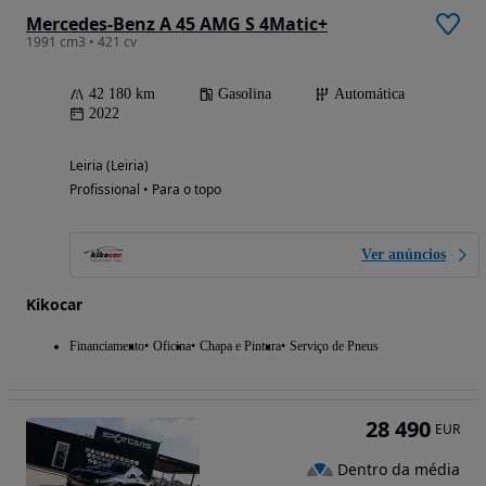
Mercedes-Benz A 45 AMG S 4Matic+
1991 cm3 • 421 cv
42 180 km
Gasolina
Automática
2022
Leiria (Leiria)
Profissional • Para o topo
Ver anúncios
Kikocar
Financiamento
Oficina
Chapa e Pintura
Serviço de Pneus
28 490
EUR
Dentro da média