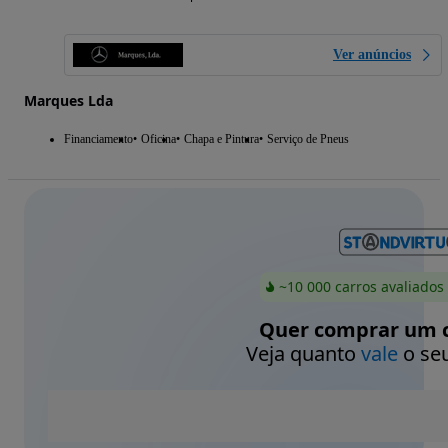
Ver anúncios
Marques Lda
Financiamento
Oficina
Chapa e Pintura
Serviço de Pneus
~10 000 carros avaliados
Quer comprar um c
Veja quanto
vale
o seu