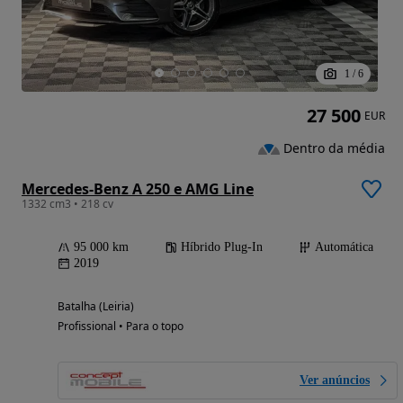
1
/
6
27 500
EUR
Dentro da média
Mercedes-Benz A 250 e AMG Line
1332 cm3 • 218 cv
95 000 km
Híbrido Plug-In
Automática
2019
Batalha (Leiria)
Profissional • Para o topo
Ver anúncios