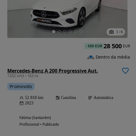
1
/
6
28 500
-
500 EUR
EUR
Dentro da média
Mercedes-Benz A 200 Progressive Aut.
1332 cm3 • 163 cv
Promovido
52 818 km
Gasolina
Automática
2023
Fátima (Santarém)
Profissional • Publicado