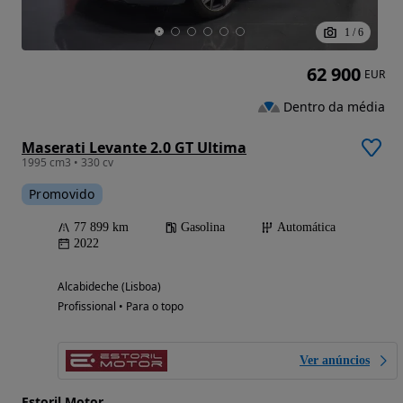
1
/
6
62 900
EUR
Dentro da média
Maserati Levante 2.0 GT Ultima
1995 cm3 • 330 cv
Promovido
77 899 km
Gasolina
Automática
2022
Alcabideche (Lisboa)
Profissional • Para o topo
Ver anúncios
Estoril Motor