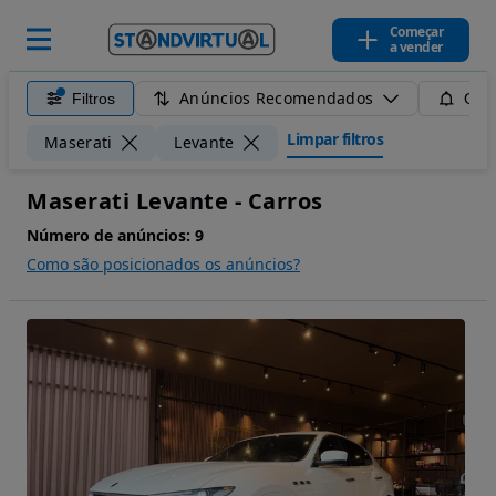
Começar
a vender
Anúncios Recomendados
Filtros
Guar
Limpar filtros
Maserati
Levante
Maserati Levante - Carros
Número de anúncios:
9
Como são posicionados os anúncios?