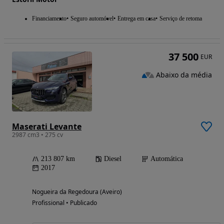
Financiamento
Seguro automóvel
Entrega em casa
Serviço de retoma
37 500
EUR
Abaixo da média
Maserati Levante
2987 cm3 • 275 cv
213 807 km
Diesel
Automática
2017
Nogueira da Regedoura (Aveiro)
Profissional • Publicado