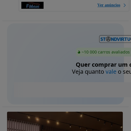
Ver anúncios
~10 000 carros avaliados
Quer comprar um c
Veja quanto
vale
o seu