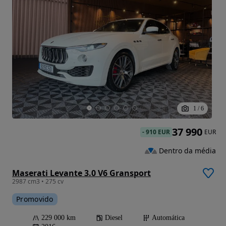
1
/
6
37 990
-
910 EUR
EUR
Dentro da média
Maserati Levante 3.0 V6 Gransport
2987 cm3 • 275 cv
Promovido
229 000 km
Diesel
Automática