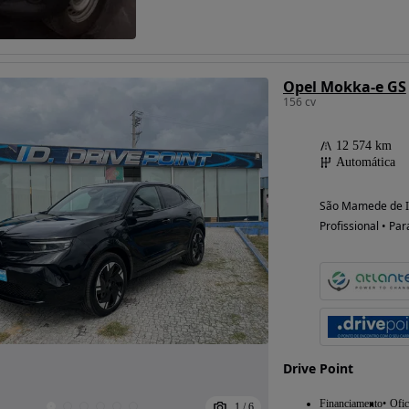
Possibilidade de
Opel Mokka-e GS
financiamento
156 cv
12 574 km
Automática
São Mamede de In
Profissional • Par
Drive Point
Financiamento
Ofic
1
/
6