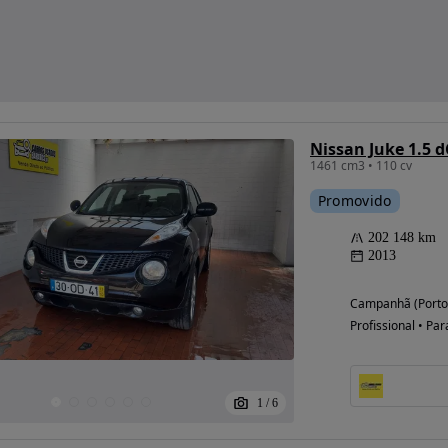
Nissan Juke 1.5 d
1461 cm3 • 110 cv
Promovido
202 148 km
2013
Campanhã (Porto
Profissional • Par
1
/
6