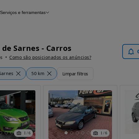
Serviços e ferramentas
Financiamento
Avaliar o meu carro
iamento
Serviço de check-up
Histórico do veículo
Notícias e artigos
 de Sarnes - Carros
os
Como são posicionados os anúncios?
Sarnes
50 km
Limpar filtros
1
/
6
1
/
6