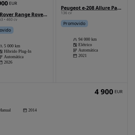
900
EUR
Peugeot e-208 Allure Pack
136 cv
Land Rover Range Rover Sport 3.0 P460e S
3 • 460 cv
Promovido
ovido
94 000 km
Elétrico
5 000 km
Automática
Híbrido Plug-In
2021
Automática
2026
4 900
EUR
Manual
2014