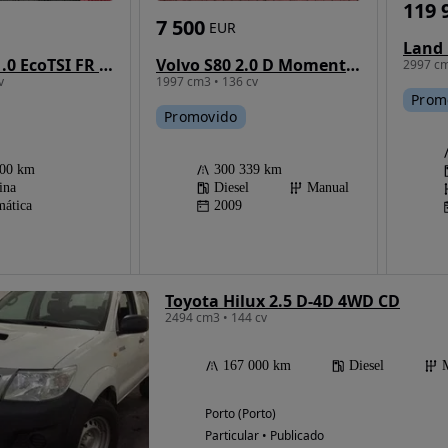
119 
7 500
EUR
SEAT Ibiza 1.0 EcoTSI FR DSG
Volvo S80 2.0 D Momentum
2997 cm
v
1997 cm3 • 136 cv
Prom
Promovido
000 km
300 339 km
ina
Diesel
Manual
ática
2009
Toyota Hilux 2.5 D-4D 4WD CD
2494 cm3 • 144 cv
167 000 km
Diesel
Porto (Porto)
Particular • Publicado