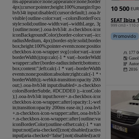
10 500
EUR
999 cm3 • 110 c
Promovido
177 
Gasol
Autom
2016