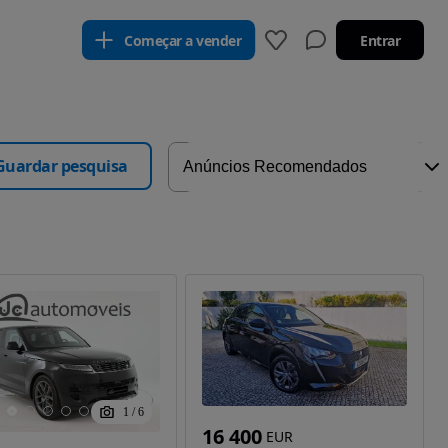
Começar a vender
Entrar
Guardar pesquisa
1
/
6
16 400
EUR