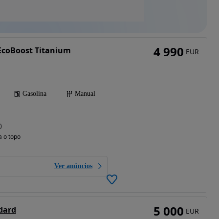
4 990
 EcoBoost Titanium
EUR
Gasolina
Manual
)
a o topo
Ver anúncios
5 000
dard
EUR