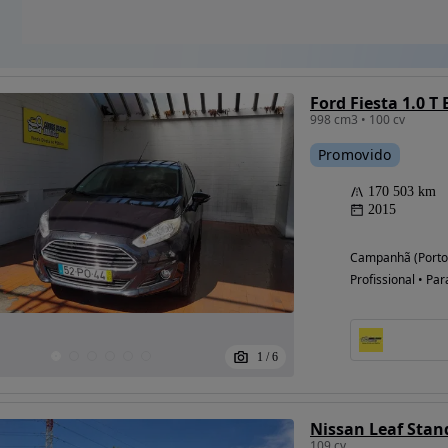
Ford Fiesta 1.0 T
998 cm3 • 100 cv
Promovido
170 503 km
2015
Campanhã (Porto
Profissional • Par
1
/
6
Nissan Leaf Stan
109 cv