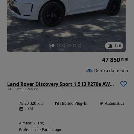
1
/
6
47 850
EUR
Dentro da média
Land Rover Discovery Sport 1.5 I3 P270e AWD Dynamic S
1498 cm3 • 269 cv
20 328 km
Híbrido Plug-In
Automática
2024
Almancil (Faro)
Profissional • Para o topo