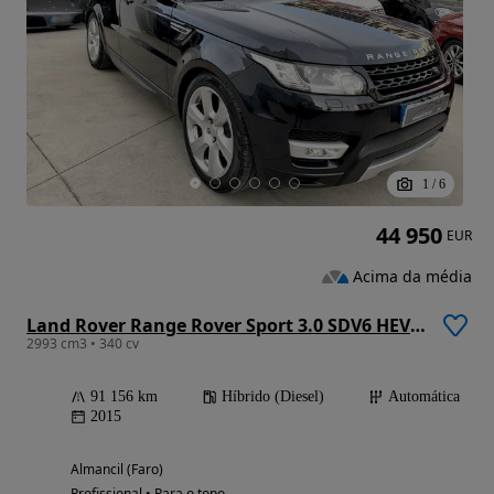
1
/
6
44 950
EUR
Acima da média
Land Rover Range Rover Sport 3.0 SDV6 HEV HSE
2993 cm3 • 340 cv
91 156 km
Híbrido (Diesel)
Automática
2015
Almancil (Faro)
Profissional • Para o topo