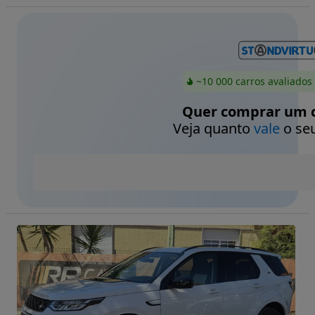
~10 000 carros avaliados
Quer comprar um c
Veja quanto
vale
o seu