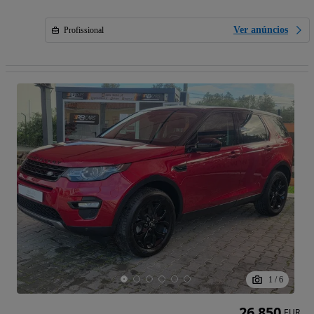
Ver anúncios
Profissional
1
/
6
26 850
EUR