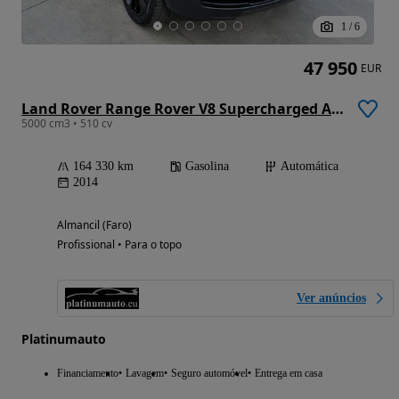
1
/
6
47 950
EUR
Land Rover Range Rover V8 Supercharged Autobiography Black
5000 cm3 • 510 cv
164 330 km
Gasolina
Automática
2014
Almancil (Faro)
Profissional • Para o topo
Ver anúncios
Platinumauto
Financiamento
Lavagem
Seguro automóvel
Entrega em casa