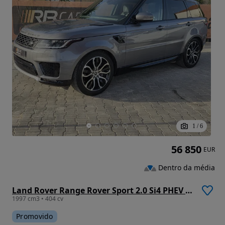
1
/
6
56 850
EUR
Dentro da média
Land Rover Range Rover Sport 2.0 Si4 PHEV HSE Dynamic
1997 cm3 • 404 cv
Promovido