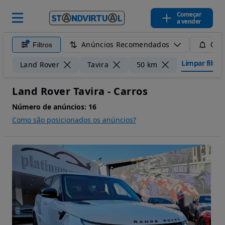
Começar
a vender
Anúncios Recomendados
Filtros
Guar
Limpar filtro
Land Rover
Tavira
50 km
Land Rover Tavira - Carros
Número de anúncios:
16
Como são posicionados os anúncios?