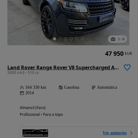
1
/
6
47 950
EUR
Land Rover Range Rover V8 Supercharged Autobiography Black
5000 cm3 • 510 cv
164 330 km
Gasolina
Automática
2014
Almancil (Faro)
Profissional • Para o topo
Ver anúncios