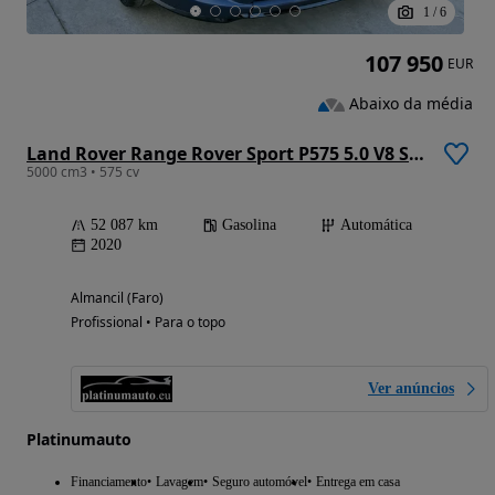
1
/
6
107 950
EUR
Abaixo da média
Land Rover Range Rover Sport P575 5.0 V8 SVR Carbon Edition
5000 cm3 • 575 cv
52 087 km
Gasolina
Automática
2020
Almancil (Faro)
Profissional • Para o topo
Ver anúncios
Platinumauto
Financiamento
Lavagem
Seguro automóvel
Entrega em casa