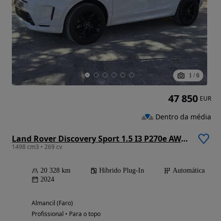
1
/
6
47 850
EUR
Dentro da média
Land Rover Discovery Sport 1.5 I3 P270e AWD Dynamic S
1498 cm3 • 269 cv
20 328 km
Híbrido Plug-In
Automática
2024
Almancil (Faro)
Profissional • Para o topo