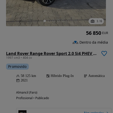
1
/
6
56 850
EUR
Dentro da média
Land Rover Range Rover Sport 2.0 Si4 PHEV HSE Dynamic
1997 cm3 • 404 cv
Promovido
58 125 km
Híbrido Plug-In
Automática
2021
Almancil (Faro)
Profissional • Publicado