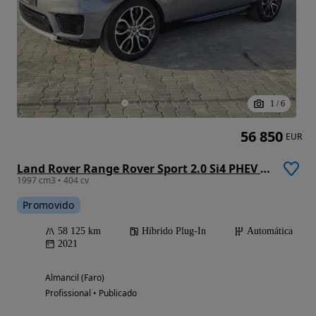
1
/
6
56 850
EUR
Land Rover Range Rover Sport 2.0 Si4 PHEV HSE Dynamic
1997 cm3 • 404 cv
Promovido
58 125 km
Híbrido Plug-In
Automática
2021
Almancil (Faro)
Profissional • Publicado