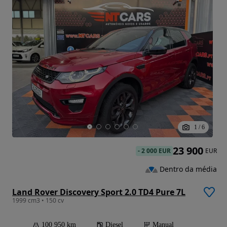
1
/
6
23 900
-
2 000 EUR
EUR
Dentro da média
Land Rover Discovery Sport 2.0 TD4 Pure 7L
1999 cm3 • 150 cv
100 950 km
Diesel
Manual