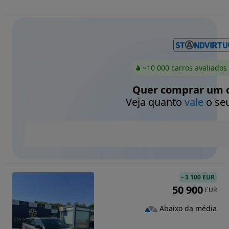
~10 000 carros avaliados
Quer comprar um c
Veja quanto
vale
o seu
-
3 100 EUR
50 900
EUR
Abaixo da média