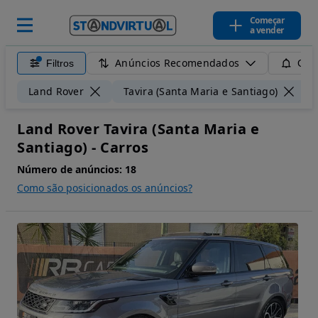
Começar
a vender
Anúncios Recomendados
Filtros
Guar
Land Rover
Tavira (Santa Maria e Santiago)
Land Rover Tavira (Santa Maria e
Santiago) - Carros
Número de anúncios:
18
Como são posicionados os anúncios?