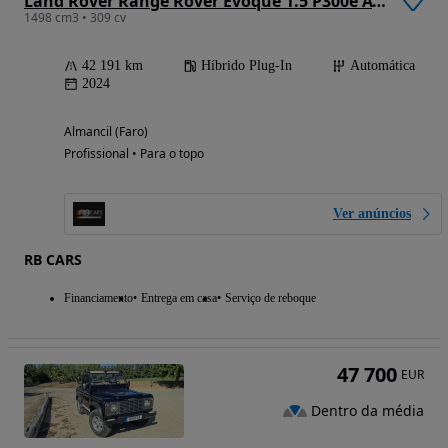
Land Rover Range Rover Evoque 1.5 P300e AWD S Auto
1498 cm3 • 309 cv
42 191 km
Híbrido Plug-In
Automática
2024
Almancil (Faro)
Profissional • Para o topo
Ver anúncios
RB CARS
Financiamento
Entrega em casa
Serviço de reboque
47 700
EUR
Dentro da média