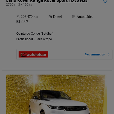
Land Rover Range Rover Sport TDV6 HSE
2720 cm3 • 190 cv
226 470 km
Diesel
Automática
2009
Quinta do Conde (Setúbal)
Profissional • Para o topo
Ver anúncios