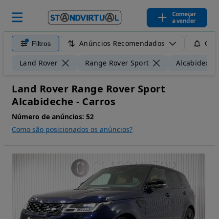
Começar
a vender
Anúncios Recomendados
Filtros
Guar
Land Rover
Range Rover Sport
Alcabideche
Land Rover Range Rover Sport
Alcabideche - Carros
Número de anúncios:
52
Como são posicionados os anúncios?