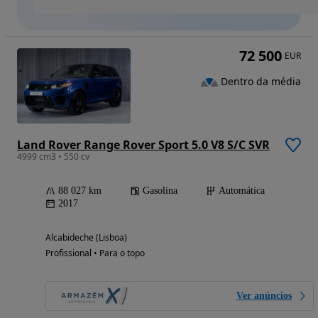
72 500
EUR
Dentro da média
Land Rover Range Rover Sport 5.0 V8 S/C SVR
4999 cm3 • 550 cv
88 027 km
Gasolina
Automática
2017
Alcabideche (Lisboa)
Profissional • Para o topo
Ver anúncios