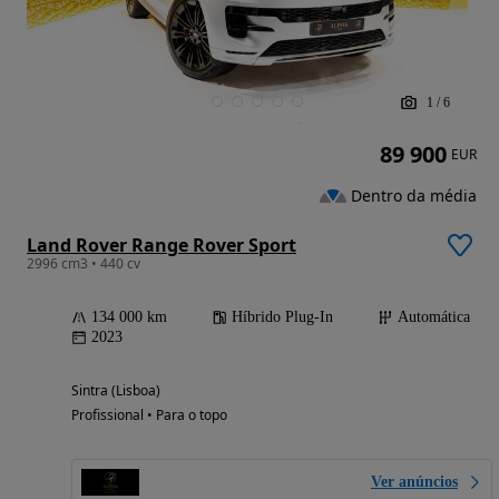
1
/
6
89 900
EUR
Dentro da média
Land Rover Range Rover Sport
2996 cm3 • 440 cv
134 000 km
Híbrido Plug-In
Automática
2023
Sintra (Lisboa)
Profissional • Para o topo
Ver anúncios