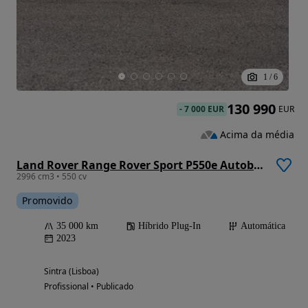
1
/
6
130 990
-
7 000 EUR
EUR
Acima da média
Land Rover Range Rover Sport P550e Autobiography
2996 cm3 • 550 cv
Promovido
35 000 km
Híbrido Plug-In
Automática
2023
Sintra (Lisboa)
Profissional • Publicado