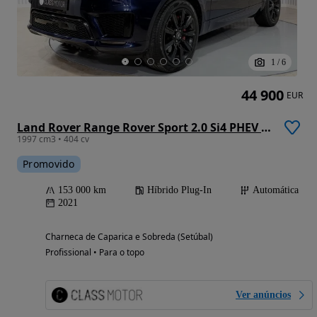
1
/
6
44 900
EUR
Land Rover Range Rover Sport 2.0 Si4 PHEV HSE Dynamic
1997 cm3 • 404 cv
Promovido
153 000 km
Híbrido Plug-In
Automática
2021
Charneca de Caparica e Sobreda (Setúbal)
Profissional • Para o topo
Ver anúncios