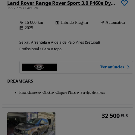
Land Rover Range Rover Sport 3.0 P460e Dynamic SE
2997 cm3 • 460 cv
16 000 km
Híbrido Plug-In
Automática
2025
Seixal, Arrentela e Aldeia de Paio Pires (Setúbal)
Profissional • Para o topo
Ver anúncios
DREAMCARS
Financiamento
Oficina
Chapa e Pintura
Serviço de Pneus
32 500
EUR