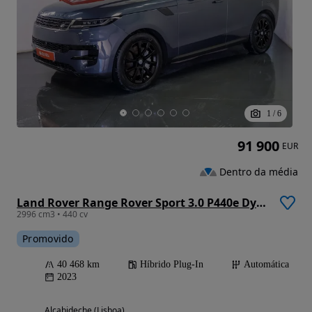
1
/
6
91 900
EUR
Dentro da média
Land Rover Range Rover Sport 3.0 P440e Dynamic SE
2996 cm3 • 440 cv
Promovido
40 468 km
Híbrido Plug-In
Automática
2023
Alcabideche (Lisboa)