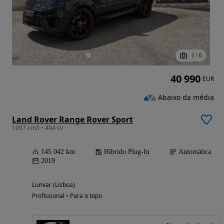
1
/
6
40 990
EUR
Abaixo da média
Land Rover Range Rover Sport
1997 cm3 • 404 cv
145 042 km
Híbrido Plug-In
Automática
2019
Lumiar (Lisboa)
Profissional • Para o topo