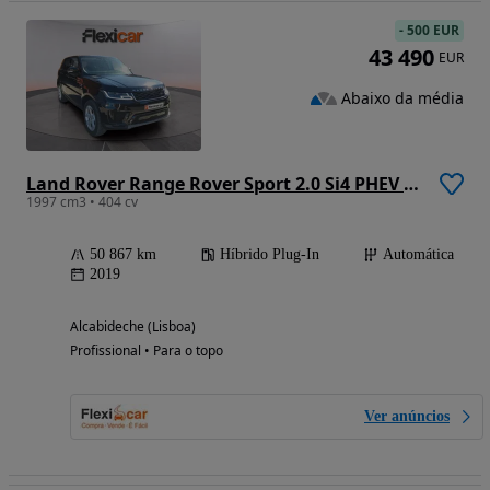
-
500 EUR
43 490
EUR
Abaixo da média
Land Rover Range Rover Sport 2.0 Si4 PHEV HSE
1997 cm3 • 404 cv
50 867 km
Híbrido Plug-In
Automática
2019
Alcabideche (Lisboa)
Profissional • Para o topo
Ver anúncios