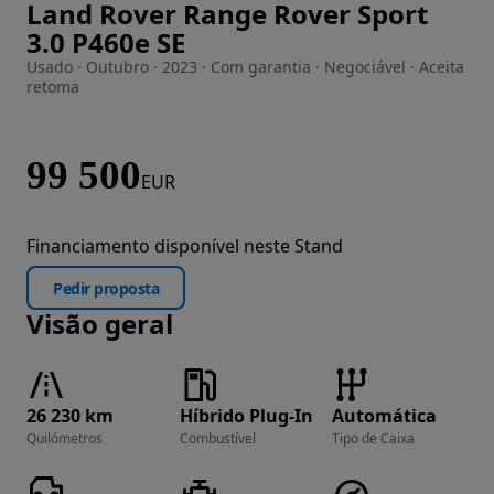
Land Rover Range Rover Sport
Imagem 1 de 18
3.0 P460e SE
Usado · Outubro · 2023 · Com garantia · Negociável · Aceita
retoma
99 500
EUR
Financiamento disponível neste Stand
Pedir proposta
Visão geral
26 230 km
Híbrido Plug-In
Automática
Quilómetros
Combustível
Tipo de Caixa