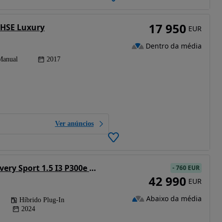
17 950
 HSE Luxury
EUR
Dentro da média
Manual
2017
Ver anúncios
Land Rover Discovery Sport 1.5 I3 P300e AWD R-Dynamic HSE
-
760 EUR
42 990
EUR
Abaixo da média
Híbrido Plug-In
2024