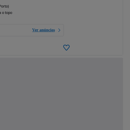
Porto)
a o topo
Ver anúncios