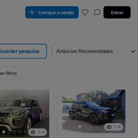
Começar a vender
Entrar
Guardar pesquisa
ar filtros
1
/
6
1
/
6