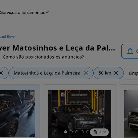
Serviços e ferramentas
Financiamento
Avaliar o meu carro
iamento
Serviço de check-up
Histórico do veículo
Land Rover
Notícias e artigos
Land Rover Matosinhos e Leça da Palmeira - Carros
Como são posicionados os anúncios?
Matosinhos e Leça da Palmeira
50 km
Limp
1
/
6