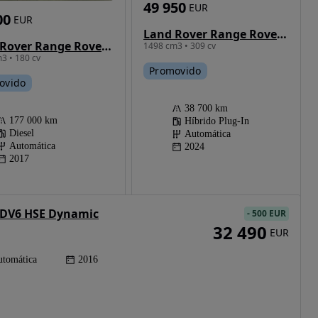
49 950
EUR
00
EUR
Land Rover Range Rover Evoque 1.5 P300e AWD R-Dynamic Auto
Land Rover Range Rover Evoque TD4 Aut. HSE Dynamic
1498 cm3 • 309 cv
3 • 180 cv
Promovido
ovido
38 700 km
177 000 km
Híbrido Plug-In
Diesel
Automática
Automática
2024
2017
 TDV6 HSE Dynamic
-
500 EUR
32 490
EUR
tomática
2016