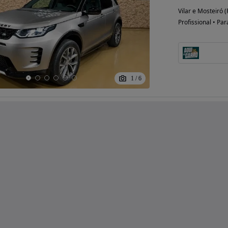
Vilar e Mosteiró (
Profissional • Par
1
/
6