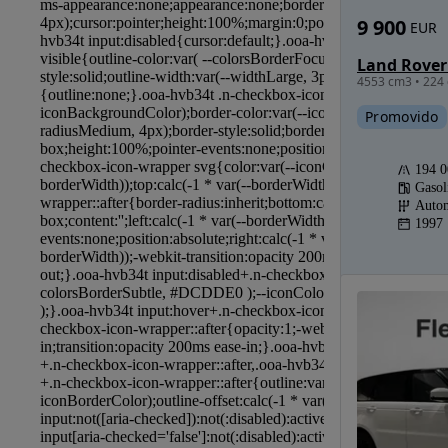
9 900
EUR
4553 cm3 • 224 
Promovido
194 
Gasol
Autom
1997