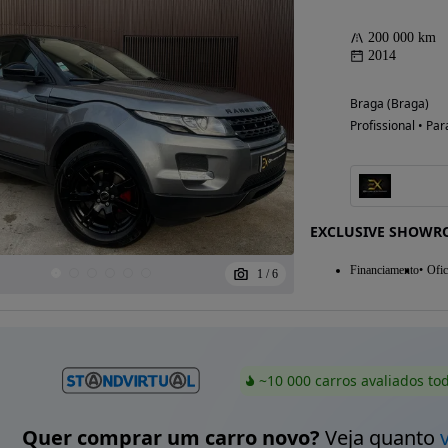
200 000 km
2014
Braga (Braga)
Profissional • Par
EXCLUSIVE SHOW
Financiamento
Ofic
1
/
6
~10 000 carros avaliados to
Quer comprar um carro novo?
Veja quanto