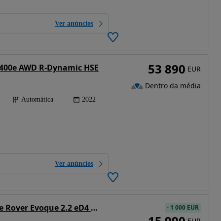
Ver anúncios
53 890
 P400e AWD R-Dynamic HSE
EUR
Dentro da média
Automática
2022
Ver anúncios
Land Rover Range Rover Evoque 2.2 eD4 Dynamic
-
1 000 EUR
15 990
EUR