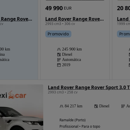
49 990
20 8
EUR
Land Rover Range Rover Sport 3.0 SDV6 HSE Dynamic
Land Rover Range Rover 4.6 HSE
2993 cm3 • 306 cv
cv
1999 cm
Promovido
Prom
245 900 km
000 km
Diesel
ina
Automática
ática
2019
Land Rover Range Rover Sport 3.0
2993 cm3 • 258 cv
84 217 km
Diesel
Au
Ramalde (Porto)
Profissional • Para o topo