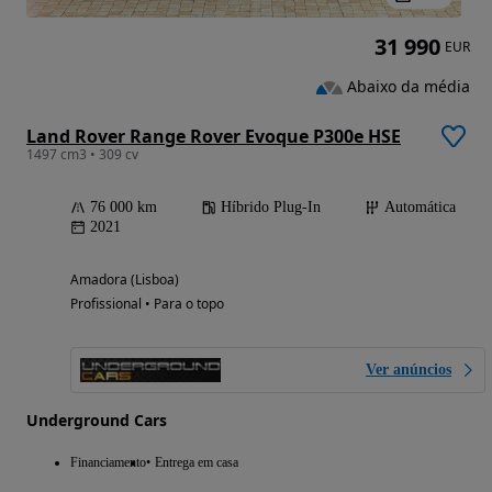
31 990
EUR
Abaixo da média
Land Rover Range Rover Evoque P300e HSE
1497 cm3 • 309 cv
76 000 km
Híbrido Plug-In
Automática
2021
Amadora (Lisboa)
Profissional • Para o topo
Ver anúncios
Underground Cars
Financiamento
Entrega em casa