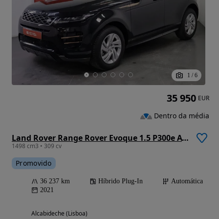
1
/
6
35 950
EUR
Dentro da média
Land Rover Range Rover Evoque 1.5 P300e AWD R-Dynamic S Auto
1498 cm3 • 309 cv
Promovido
36 237 km
Híbrido Plug-In
Automática
2021
Alcabideche (Lisboa)