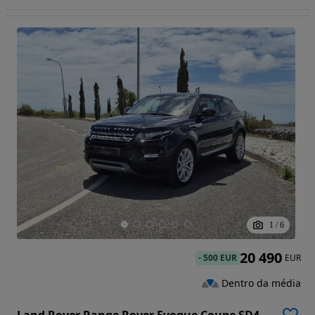
1
/
6
20 490
-
500 EUR
EUR
Dentro da média
Land Rover Range Rover Evoque Coupe SD4 Aut. Pure