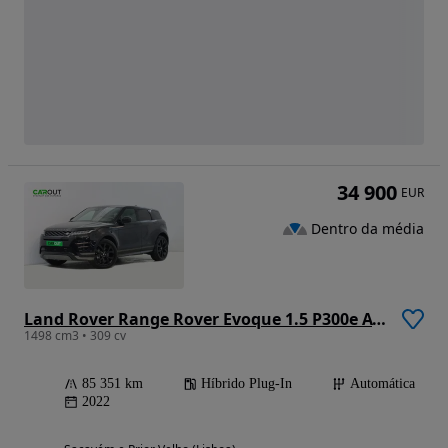
34 900
EUR
Dentro da média
Land Rover Range Rover Evoque 1.5 P300e AWD R-Dynamic S Auto
1498 cm3 • 309 cv
85 351 km
Híbrido Plug-In
Automática
2022