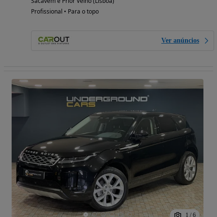
Sacavém e Prior Velho (Lisboa)
Profissional • Para o topo
Ver anúncios
1
/
6