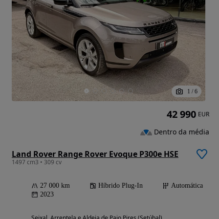
1
/
6
42 990
EUR
Dentro da média
Land Rover Range Rover Evoque P300e HSE
1497 cm3 • 309 cv
27 000 km
Híbrido Plug-In
Automática
2023
Seixal, Arrentela e Aldeia de Paio Pires (Setúbal)