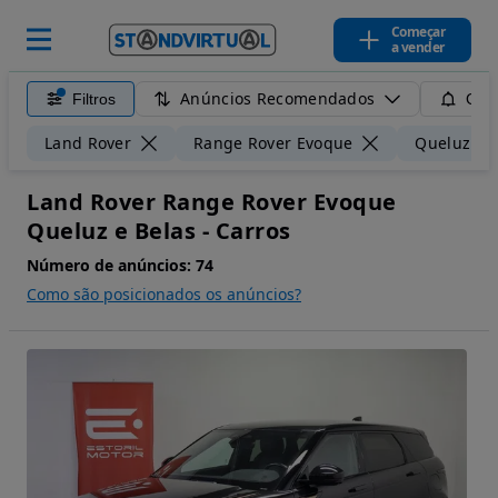
Começar
a vender
Anúncios Recomendados
Filtros
Guar
Land Rover
Range Rover Evoque
Queluz e B
Land Rover Range Rover Evoque
Queluz e Belas - Carros
Número de anúncios:
74
Como são posicionados os anúncios?