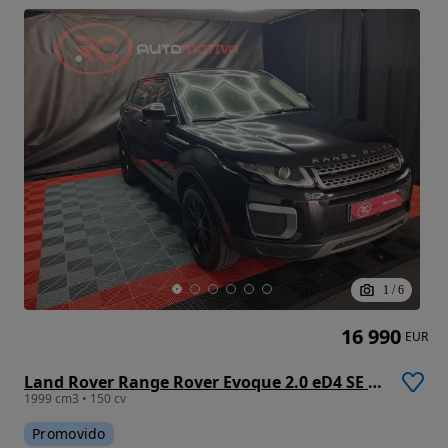
1
/
6
16 990
EUR
Land Rover Range Rover Evoque 2.0 eD4 SE Dynamic
1999 cm3 • 150 cv
Promovido