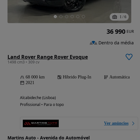
1
/
6
36 990
EUR
Dentro da média
Land Rover Range Rover Evoque
1498 cm3 • 309 cv
68 000 km
Híbrido Plug-In
Automática
2021
Alcabideche (Lisboa)
Profissional • Para o topo
Ver anúncios
Martins Auto - Avenida do Automóvel