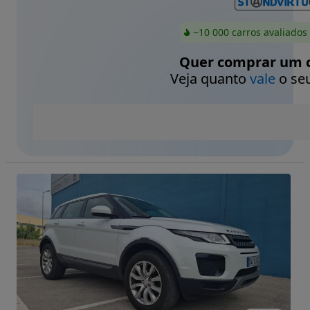
~10 000 carros avaliados
Quer comprar um c
Veja quanto
vale
o seu