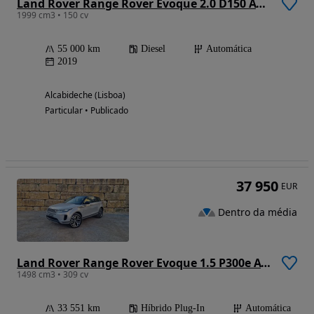
Land Rover Range Rover Evoque 2.0 D150 AWD S Auto
1999 cm3 • 150 cv
55 000 km
Diesel
Automática
2019
Alcabideche (Lisboa)
Particular • Publicado
37 950
EUR
Dentro da média
Land Rover Range Rover Evoque 1.5 P300e AWD Nolita Edition Auto
1498 cm3 • 309 cv
33 551 km
Híbrido Plug-In
Automática