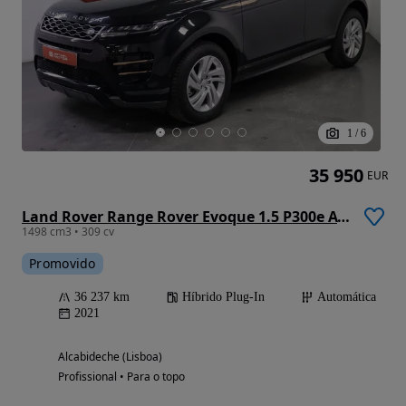
1
/
6
35 950
EUR
Land Rover Range Rover Evoque 1.5 P300e AWD R-Dynamic S Auto
1498 cm3 • 309 cv
Promovido
36 237 km
Híbrido Plug-In
Automática
2021
Alcabideche (Lisboa)
Profissional • Para o topo