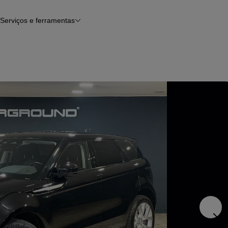
Serviços e ferramentas
Financiamento
Avaliar o meu carro
iamento
Serviço de check-up
Histórico do veículo
Notícias e artigos