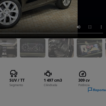
SUV / TT
1 497 cm3
309 cv
Segmento
Cilindrada
Potência
Reporta