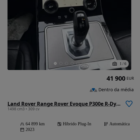
1
/
6
41 900
EUR
Dentro da média
Land Rover Range Rover Evoque P300e R-Dynamic SE
1498 cm3 • 309 cv
64 899 km
Híbrido Plug-In
Automática
2023