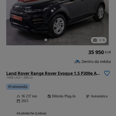
1
/
6
35 950
EUR
Dentro da média
Land Rover Range Rover Evoque 1.5 P300e AWD R-Dynamic S Auto
1498 cm3 • 309 cv
Promovido
36 237 km
Híbrido Plug-In
Automática
2021
Alcabideche (Lisboa)