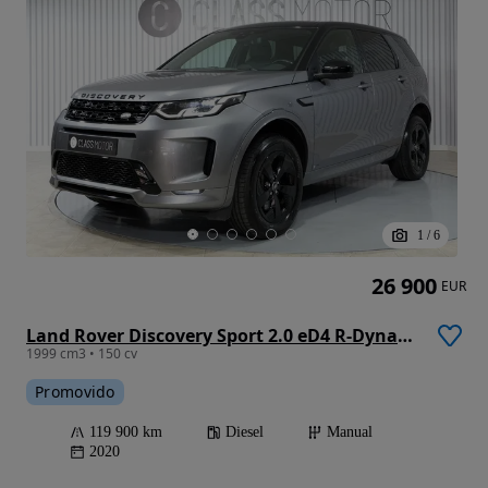
1
/
6
26 900
EUR
Land Rover Discovery Sport 2.0 eD4 R-Dynamic S 7L
1999 cm3 • 150 cv
Promovido
119 900 km
Diesel
Manual
2020