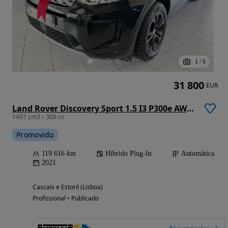
1
/
6
31 800
EUR
Land Rover Discovery Sport 1.5 I3 P300e AWD Dynamic SE
1497 cm3 • 309 cv
Promovido
119 616 km
Híbrido Plug-In
Automática
2021
Cascais e Estoril (Lisboa)
Profissional • Publicado