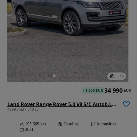
1
/
6
34 990
-
1 500 EUR
EUR
Land Rover Range Rover 5.0 V8 S/C Autob.LWB
4999 cm3 • 510 cv
195 669 km
Gasolina
Automática
2021