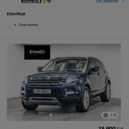
Ver anúncios
Estorilcar
Financiamento
1
/
6
15 900
EUR