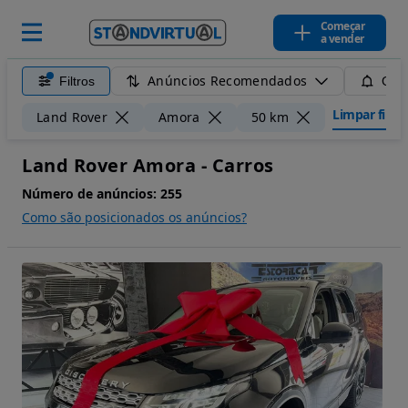
Começar
a vender
Anúncios Recomendados
Filtros
Guar
Limpar filtro
Land Rover
Amora
50 km
Land Rover Amora - Carros
Número de anúncios:
255
Como são posicionados os anúncios?