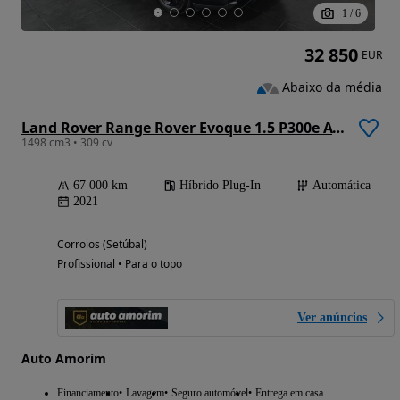
1
/
6
32 850
EUR
Abaixo da média
Land Rover Range Rover Evoque 1.5 P300e AWD R-Dynamic SE Auto
1498 cm3 • 309 cv
67 000 km
Híbrido Plug-In
Automática
2021
Corroios (Setúbal)
Profissional • Para o topo
Ver anúncios
Auto Amorim
Financiamento
Lavagem
Seguro automóvel
Entrega em casa