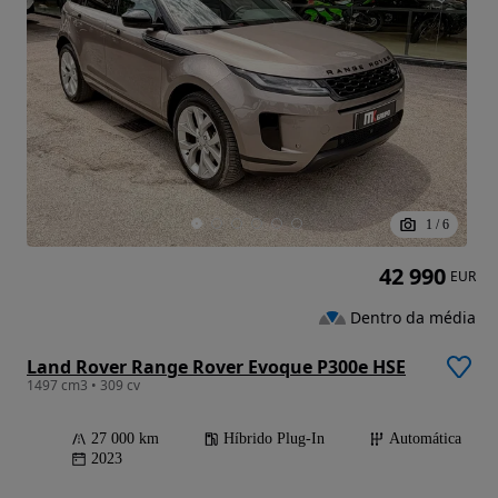
1
/
6
42 990
EUR
Dentro da média
Land Rover Range Rover Evoque P300e HSE
1497 cm3 • 309 cv
27 000 km
Híbrido Plug-In
Automática
2023