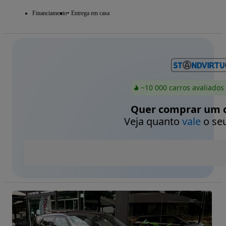
Financiamento
Entrega em casa
~10 000 carros avaliados
Quer comprar um c
Veja quanto
vale
o seu