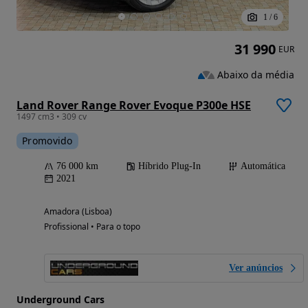
1
/
6
31 990
EUR
Abaixo da média
Land Rover Range Rover Evoque P300e HSE
1497 cm3 • 309 cv
Promovido
76 000 km
Híbrido Plug-In
Automática
2021
Amadora (Lisboa)
Profissional • Para o topo
Ver anúncios
Underground Cars