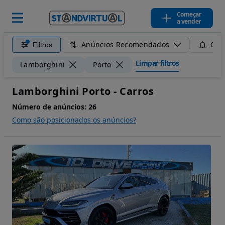
Começar
a vender
Anúncios Recomendados
Filtros
Guar
Limpar filtros
Lamborghini
Porto
Lamborghini Porto - Carros
Número de anúncios:
26
Como são posicionados os anúncios?