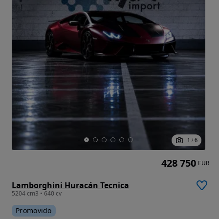
1
/
6
428 750
EUR
Lamborghini Huracán Tecnica
5204 cm3 • 640 cv
Promovido