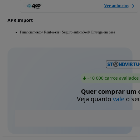
Ver anúncios
APR Import
Financiamento
Rent-a-car
Seguro automóvel
Entrega em casa
~10 000 carros avaliados
Quer comprar um c
Veja quanto
vale
o seu