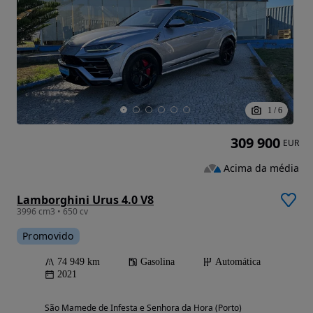
1
/
6
309 900
EUR
Acima da média
Lamborghini Urus 4.0 V8
3996 cm3 • 650 cv
Promovido
74 949 km
Gasolina
Automática
2021
São Mamede de Infesta e Senhora da Hora (Porto)