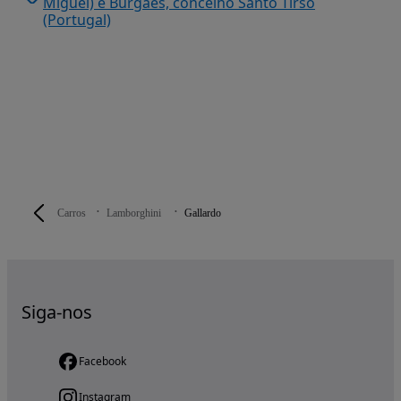
Miguel) e Burgães, concelho Santo Tirso
(Portugal)
Carros
Lamborghini
Gallardo
Siga-nos
Facebook
Instagram