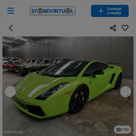
Começar
a vender
1
/
50