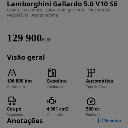
Lamborghini Gallardo 5.0 V10 S6
Imagem 1 de 50
Usado · Dezembro · 2004 · Com garantia · Poucos KMs ·
Negociável · Aceita retoma
129 900
EUR
Visão geral
106 800 km
Gasolina
Automática
Quilómetros
Combustível
Tipo de Caixa
Coupé
4 961 cm3
500 cv
Segmento
Cilindrada
Potência
Anotações
Reportar