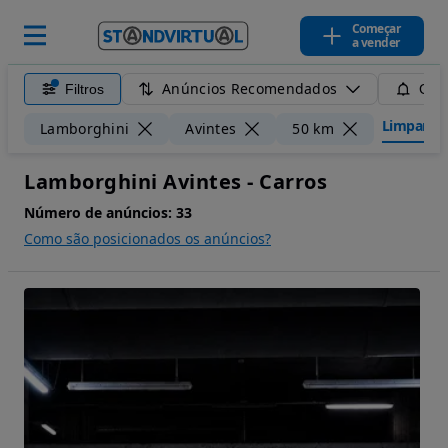
Começar
a vender
Anúncios Recomendados
Filtros
Guar
Limpar fil
Lamborghini
Avintes
50 km
Lamborghini Avintes - Carros
Número de anúncios:
33
Como são posicionados os anúncios?