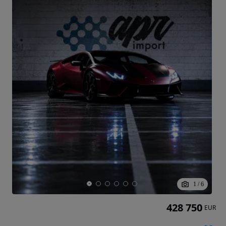
1
/
6
428 750
EUR