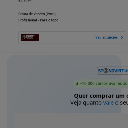
2024
Povoa de Varzim (Porto)
Profissional • Para o topo
Ver anúncios
~10 000 carros avaliados
Quer comprar um c
Veja quanto
vale
o seu