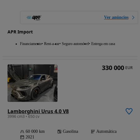
Ver anúncios
APR Import
Financiamento
Rent-a-car
Seguro automóvel
Entrega em casa
330 000
EUR
Lamborghini Urus 4.0 V8
3996 cm3 • 650 cv
60 000 km
Gasolina
Automática
2021