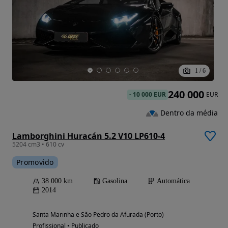
1
/
6
240 000
-
10 000 EUR
EUR
Dentro da média
Lamborghini Huracán 5.2 V10 LP610-4
5204 cm3 • 610 cv
Promovido
38 000 km
Gasolina
Automática
2014
Santa Marinha e São Pedro da Afurada (Porto)
Profissional • Publicado