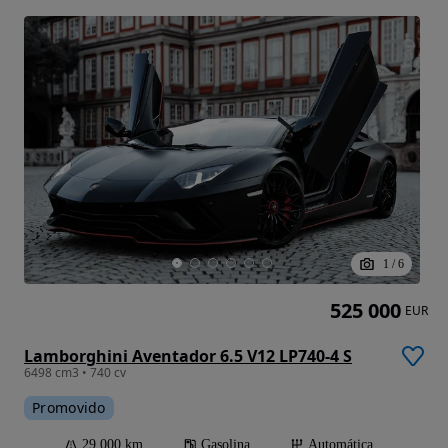
1
/
6
525 000
EUR
Lamborghini Aventador 6.5 V12 LP740-4 S
6498 cm3 • 740 cv
Promovido
29 000 km
Gasolina
Automática