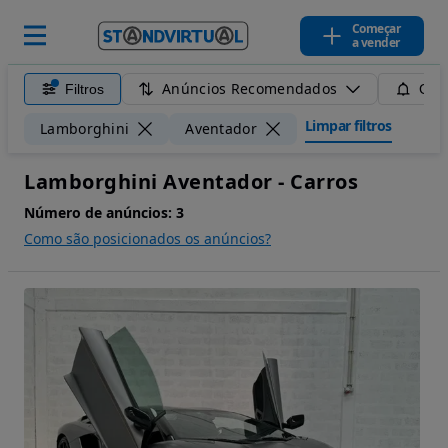
Começar
a vender
Anúncios Recomendados
Filtros
Guar
Limpar filtros
Lamborghini
Aventador
Lamborghini Aventador - Carros
Número de anúncios:
3
Como são posicionados os anúncios?