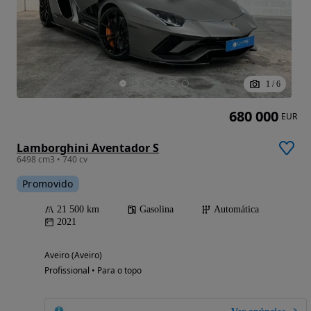
1
/
6
680 000
EUR
Lamborghini Aventador S
6498 cm3 • 740 cv
Promovido
21 500 km
Gasolina
Automática
2021
Aveiro (Aveiro)
Profissional • Para o topo